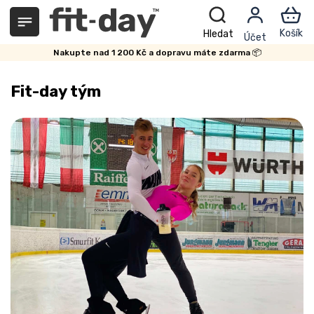
Přejít
na
obsah
Nakupte nad 1 200 Kč a dopravu máte zdarma 📦
Fit-day tým
V
ý
p
i
s
č
l
á
n
k
ů