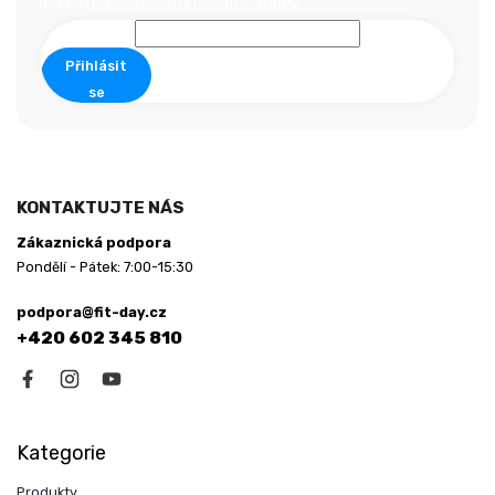
t
nových produktech na našem e-shopu.
í
Přihlásit
se
KONTAKTUJTE NÁS
Zákaznická podpora
Pondělí - Pátek: 7:00-15:30
podpora@fit-day.cz
+420 602 345 810
Kategorie
Produkty