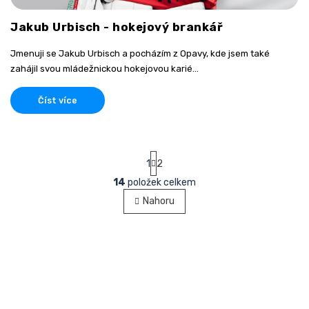
Jakub Urbisch - hokejový brankář
Jmenuji se Jakub Urbisch a pocházím z Opavy, kde jsem také
zahájil svou mládežnickou hokejovou karié...
Číst více
S
1
2
t
r
14
položek celkem
O
á
v
Nahoru
n
l
k
á
o
v
d
á
a
n
c
í
í
p
r