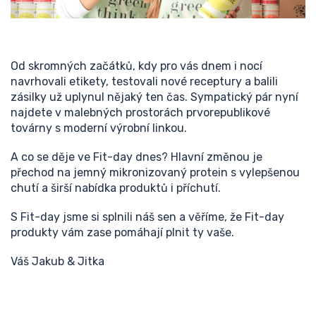
Od skromných začátků, kdy pro vás dnem i nocí
navrhovali etikety, testovali nové receptury a balili
zásilky už uplynul nějaký ten čas. Sympatický pár nyní
najdete v malebných prostorách prvorepublikové
továrny s moderní výrobní linkou.
A co se děje ve Fit-day dnes? Hlavní změnou je
přechod na jemný mikronizovaný protein s vylepšenou
chutí a širší nabídka produktů i příchutí.
S Fit-day jsme si splnili náš sen a věříme, že Fit-day
produkty vám zase pomáhají plnit ty vaše.
Váš Jakub & Jitka