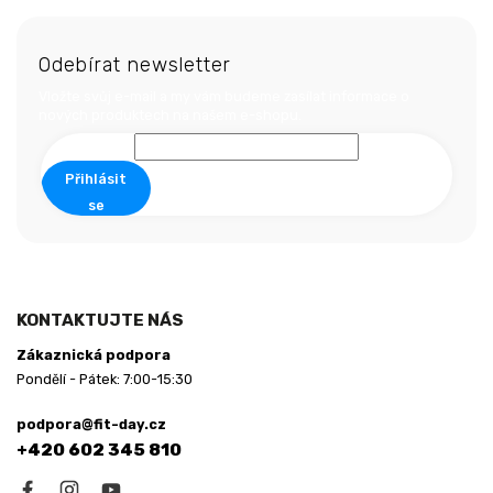
Z
á
Odebírat newsletter
p
a
Vložte svůj e-mail a my vám budeme zasílat informace o
t
nových produktech na našem e-shopu.
í
Přihlásit
se
KONTAKTUJTE NÁS
Zákaznická podpora
Pondělí - Pátek: 7:00-15:30
podpora@fit-day.cz
+420 602 345 810