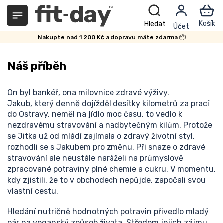
Přejít
na
obsah
Nakupte nad 1 200 Kč a dopravu máte zdarma 📦
Náš příběh
On byl bankéř, ona milovnice zdravé výživy.
Jakub,
který denně dojížděl desítky kilometrů za prací
do Ostravy
,
neměl na jídlo moc času, to vedlo k
nezdravému stravování a nadbytečným kilům. Protože
se Jitka už od mládí zajímala o zdravý životní styl,
rozhodli se s Jakubem pro změnu. Při snaze o zdravé
stravování ale neustále naráželi na průmyslově
zpracované potraviny plné chemie a cukru. V momentu,
kdy zjistili, že to v obchodech nepůjde, započali svou
vlastní cestu.
Hledání nutričně hodnotných potravin přivedlo mladý
pár na veganský způsob života. Středem jejich zájmu