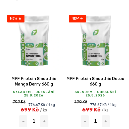
n
í
V
p
ý
NEW 🔥
NEW 🔥
r
p
o
i
d
s
u
p
k
r
t
o
ů
d
u
k
MPF Protein Smoothie
MPF Protein Smoothie Detox
t
Mango Berry 660 g
660 g
ů
SKLADEM - ODESLÁNÍ
SKLADEM - ODESLÁNÍ
25.8.2026
25.8.2026
799 Kč
799 Kč
Měrná
Měrná
776,67 Kč / 1 kg
776,67 Kč / 1 kg
699 Kč
699 Kč
cena:
cena:
/ ks
/ ks