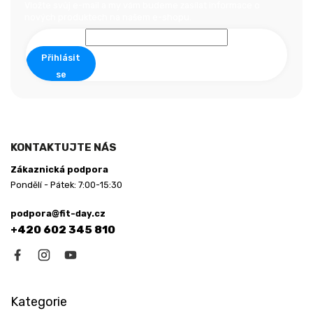
a
Vložte svůj e-mail a my vám budeme zasílat informace o
nových produktech na našem e-shopu.
t
í
Přihlásit
se
KONTAKTUJTE NÁS
Zákaznická podpora
Pondělí - Pátek: 7:00-15:30
podpora@fit-day.cz
+420 602 345 810
Kategorie