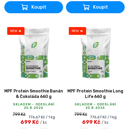
NEW 🔥
NEW 🔥
MPF Protein Smoothie Banán
MPF Protein Smoothie Long
& Čokoláda 660 g
Life 660 g
SKLADEM - ODESLÁNÍ
SKLADEM - ODESLÁNÍ
25.8.2026
25.8.2026
799 Kč
799 Kč
Měrná
Měrná
776,67 Kč / 1 kg
776,67 Kč / 1 kg
699 Kč
699 Kč
cena:
cena:
/ ks
/ ks