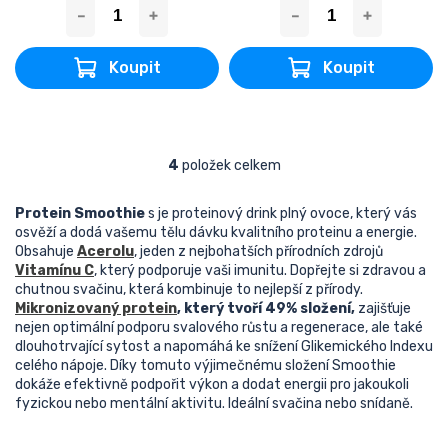
4
položek celkem
O
v
l
Protein Smoothie
s
je proteinový drink plný ovoce, který vás
á
osvěží a dodá vašemu tělu dávku kvalitního proteinu a energie.
d
Obsahuje
Acerolu
, jeden z nejbohatších přírodních zdrojů
a
V
itamínu C
, který podporuje vaši imunitu. Dopřejte si zdravou a
c
chutnou svačinu, která kombinuje to nejlepší z přírody.
í
Mikronizovaný protein
, který tvoří 49% složení,
zajišťuje
p
nejen optimální podporu svalového růstu a regenerace, ale také
r
dlouhotrvající sytost a napomáhá ke snížení Glikemického Indexu
v
celého nápoje. Díky tomuto výjimečnému složení Smoothie
k
dokáže efektivně podpořit výkon a dodat energii pro jakoukoli
y
fyzickou nebo mentální aktivitu. Ideální svačina nebo snídaně.
v
ý