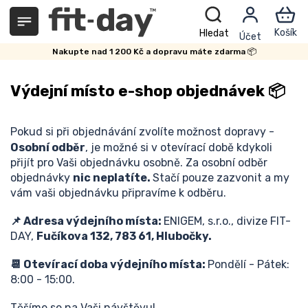
Přejít
na
obsah
Nakupte nad 1 200 Kč a dopravu máte zdarma 📦
Výdejní místo e-shop objednávek 📦
Pokud si při objednávání zvolíte možnost dopravy -
Osobní odběr
, je možné si v otevírací době kdykoli
přijít pro Vaši objednávku osobně. Za osobní odběr
objednávky
nic neplatíte.
Stačí pouze zazvonit a my
vám vaši objednávku připravíme k odběru.
📌 Adresa výdejního místa:
ENIGEM, s.r.o., divize FIT-
DAY,
Fučíkova 132, 783 61, Hlubočky.
📆 Otevírací doba výdejního místa:
Pondělí - Pátek:
8:00 - 15:00.
Těšíme se na Vaši návštěvu!