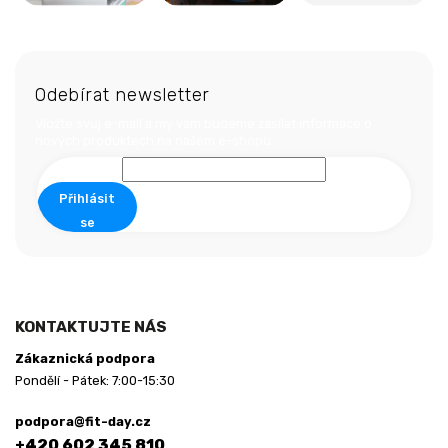
Z
á
Odebírat newsletter
p
a
Vložte svůj e-mail a my vám budeme zasílat informace o
t
nových produktech na našem e-shopu.
í
Přihlásit
se
KONTAKTUJTE NÁS
Zákaznická podpora
Pondělí - Pátek: 7:00-15:30
podpora@fit-day.cz
+420 602 345 810