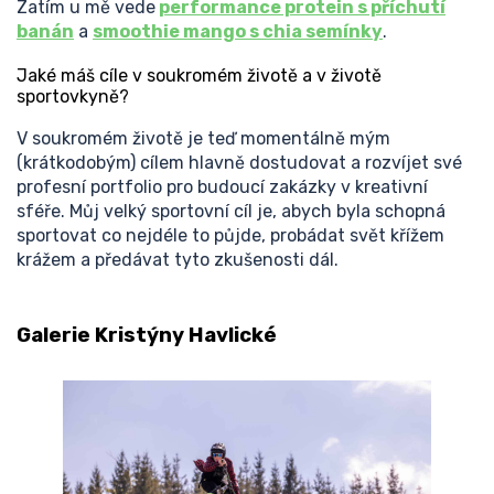
Zatím u mě vede
performance protein s příchutí
banán
a
smoothie mango s chia semínky
.
Jaké máš cíle v soukromém životě a v životě
sportovkyně?
V soukromém životě je teď momentálně mým
(krátkodobým) cílem hlavně dostudovat a rozvíjet své
profesní portfolio pro budoucí zakázky v kreativní
sféře. Můj velký sportovní cíl je, abych byla schopná
sportovat co nejdéle to půjde, probádat svět křížem
krážem a předávat tyto zkušenosti dál.
Galerie Kristýny Havlické