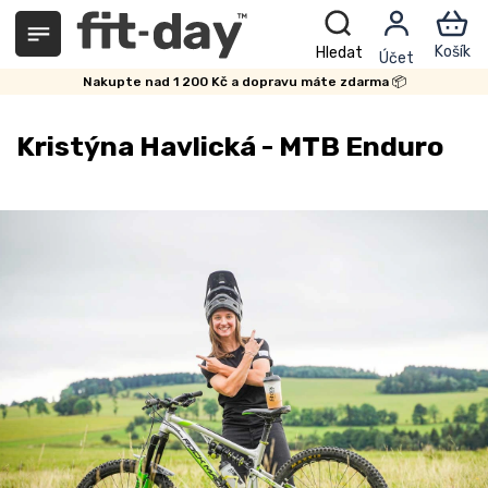
Přejít
na
obsah
Nakupte nad 1 200 Kč a dopravu máte zdarma 📦
Kristýna Havlická - MTB Enduro