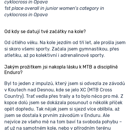
cyklocross in Opava
1st place overall in junior women’s category in
cyklocross in Opava
Od kdy se datují tvé začátky na kole?
Od útlého věku. Na kole jezdím od tří let, ale prošla jsem
si skoro všemi sporty. Začala jsem gymnastikou, přes
atletiku, až po kolektivní i adrenalinové sporty.
Jakým prožitkem jsi nakopla lásku k MTB a disciplíně
Enduro?
Byl to jeden z impulzů, který jsem si odvezla ze závodů
v Koutech nad Desnou, kde se jelo XC (MTB Cross
Country). Trať vedla přes traily a to bylo něco pro mě. Z
kopce dolů jsem se dokázala posunout o několik příček
opět dopředu. Tak nějak jsem si sjezd více oblíbila, až
jsem se dostala k prvním závodům v Enduru. Ale
nejvíce ze všeho mě na tom baví ta svoboda pohybu –
ať už na samotném kole, nebo v přírodním terénu