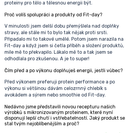
proteiny pro tělo a tělesnou energii být.
Proč volíš spolupráci a produkty od Fit-day?
V minulosti jsem delší dobu přemýšlela nad doplňky
stravy, ale stále mi to bylo tak nějak proti srsti.
Připadalo mi to takové umělé. Potom jsem narazila na
Fit-day a když jsem si četla příběh a složení produktů,
mile mě to překvapilo. Lákalo mě to a tak jsem se
odhodlala pro zkušenou. A je to super!
Čím před a po výkonu doplňuješ energii, jestli vůbec?
Před výkonem preferuji protein performance a po
výkonu si většinou dávám celozrnný chlebík s
avokádem a sýrem nebo smoothie od Fit-day.
Nedávno jsme představili novou recepturu našich
výrobků s mikronizovaným proteinem, které nyní
disponují lepší chutí i vstřebatelností. Jaký produkt se
stal tvým nejoblíbenějším a proč?