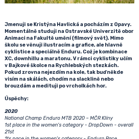
Jmenuji se Kristýna Havlická a pocházím z Opavy.
Momentálně studuji na Ostravské Univerzitě obor
Animaci na Fakultě umění (filmový svět). Mimo
školu se věnuji ilustracím a grafice, ale hlavně
cyklistice a speciálně Enduru. Což je kombinace
XC, downhillu a maratonu. V rámci cyklistiky učím
v Bajkové školce na Rychlebských stezkách.
Pokud zrovna nejezdím na kole, tak buď někde
visím na skálách, chodím na slacklině nebo
brouzdám a medituji po vrcholkách hor.
Úspěchy:
2020
National Champ Enduro MTB 2020 – MČR Klíny
1st place in the women’s category - DropDown - overall
21st
1ts pace in the women’s category - Enduro Race