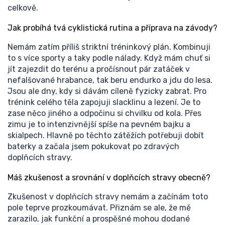
celkově.
Jak probíhá tvá cyklistická rutina a příprava na závody?
Nemám zatím příliš striktní tréninkový plán. Kombinuji
to s více sporty a taky podle nálady. Když mám chuť si
jít zajezdit do terénu a pročísnout pár zatáček v
nefalšované hrabance, tak beru endurko a jdu do lesa.
Jsou ale dny, kdy si dávám cíleně fyzicky zabrat. Pro
trénink celého těla zapojuji slacklinu a lezení. Je to
zase něco jiného a odpočinu si chvilku od kola. Přes
zimu je to intenzivnější spíše na pevném bajku a
skialpech. Hlavně po těchto zátěžích potřebuji dobít
baterky a začala jsem pokukovat po zdravých
doplňcích stravy.
Máš zkušenost a srovnání v doplňcích stravy obecně?
Zkušenost v doplňcích stravy nemám a začínám toto
pole teprve prozkoumávat. Přiznám se ale, že mě
zarazilo, jak funkční a prospěšné mohou dodané