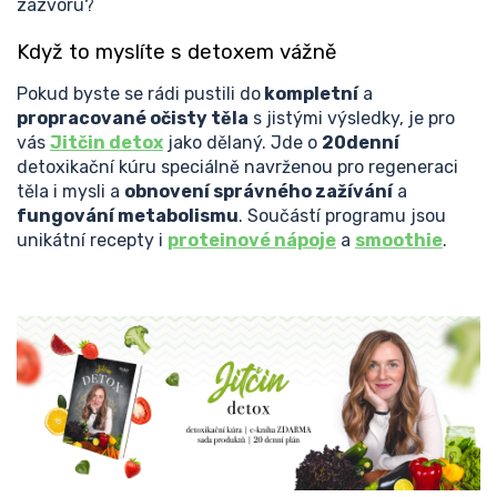
zázvoru?
Když to myslíte s detoxem vážně
Pokud byste se rádi pustili do
kompletní
a
propracované očisty těla
s jistými výsledky, je pro
vás
Jitčin detox
jako dělaný. Jde o
20denní
detoxikační kúru speciálně navrženou pro regeneraci
těla i mysli a
obnovení správného zažívání
a
fungování metabolismu
. Součástí programu jsou
unikátní recepty i
proteinové nápoje
a
smoothie
.