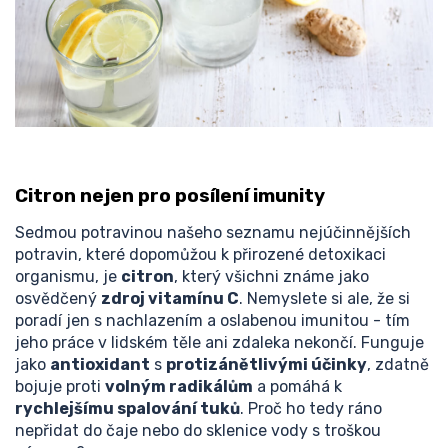
Citron nejen pro posílení imunity
Sedmou potravinou našeho seznamu nejúčinnějších
potravin, které dopomůžou k přirozené detoxikaci
organismu, je
citron
, který všichni známe jako
osvědčený
zdroj vitamínu C
. Nemyslete si ale, že si
poradí jen s nachlazením a oslabenou imunitou - tím
jeho práce v lidském těle ani zdaleka nekončí. Funguje
jako
antioxidant
s
protizánětlivými účinky
, zdatně
bojuje proti
volným radikálům
a pomáhá k
rychlejšímu spalování tuků
. Proč ho tedy ráno
nepřidat do čaje nebo do sklenice vody s troškou