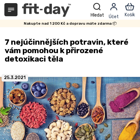
Přejít
na
obsah
Nakupte nad 1 200 Kč a dopravu máte zdarma 📦
7 nejúčinnějších potravin, které
vám pomohou k přirozené
detoxikaci těla
25.3.2021