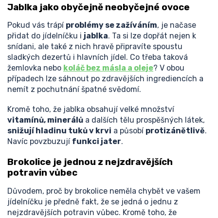
Jablka jako obyčejně neobyčejné ovoce
Pokud vás trápí
problémy se zažíváním
, je načase
přidat do jídelníčku i
jablka
. Ta si lze dopřát nejen k
snídani, ale také z nich hravě připravíte spoustu
sladkých dezertů i hlavních jídel. Co třeba taková
žemlovka nebo
koláč bez másla a oleje
? V obou
případech lze sáhnout po zdravějších ingrediencích a
nemít z pochutnání špatné svědomí.
Kromě toho, že jablka obsahují velké množství
vitamínů, minerálů
a dalších tělu prospěšných látek,
snižují hladinu tuků v krvi
a působí
protizánětlivě
.
Navíc povzbuzují
funkci jater
.
Brokolice je jednou z nejzdravějších
potravin vůbec
Důvodem, proč by brokolice neměla chybět ve vašem
jídelníčku je předně fakt, že se jedná o jednu z
nejzdravějších potravin vůbec. Kromě toho, že