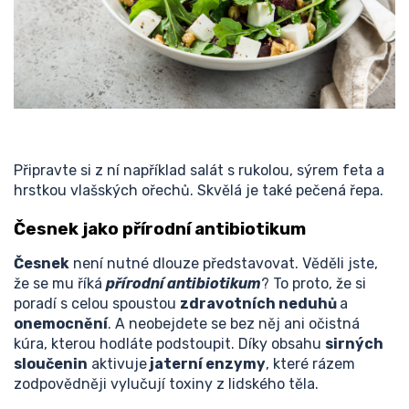
Připravte si z ní například salát s rukolou, sýrem feta a
hrstkou vlašských ořechů. Skvělá je také pečená řepa.
Česnek jako přírodní antibiotikum
Česnek
není nutné dlouze představovat. Věděli jste,
že se mu říká
přírodní antibiotikum
? To proto, že si
poradí s celou spoustou
zdravotních neduhů
a
onemocnění
. A neobejdete se bez něj ani očistná
kúra, kterou hodláte podstoupit. Díky obsahu
sirných
sloučenin
aktivuje
jaterní enzymy
, které rázem
zodpovědněji vylučují toxiny z lidského těla.