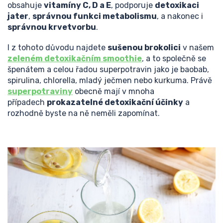
obsahuje
vitamíny C, D a E
, podporuje
detoxikaci
jater
,
správnou funkci metabolismu
, a nakonec i
správnou krvetvorbu
.
I z tohoto důvodu najdete
sušenou brokolici
v našem
zeleném detoxikačním smoothie
, a to společně se
špenátem a celou řadou superpotravin jako je baobab,
spirulina, chlorella, mladý ječmen nebo kurkuma. Právě
superpotraviny
obecně mají v mnoha
případech
prokazatelné detoxikační účinky
a
rozhodně byste na ně neměli zapomínat.