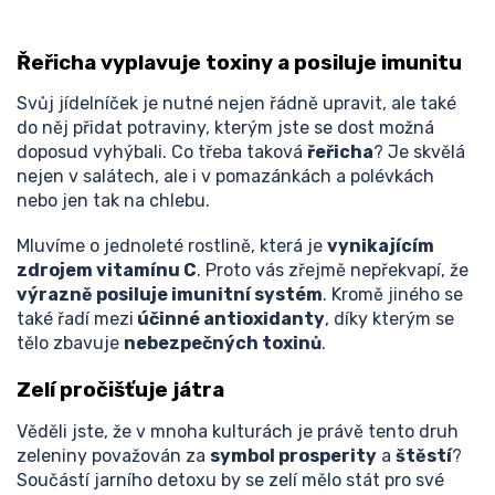
Řeřicha vyplavuje toxiny a posiluje imunitu
Svůj jídelníček je nutné nejen řádně upravit, ale také
do něj přidat potraviny, kterým jste se dost možná
doposud vyhýbali. Co třeba taková
řeřicha
? Je skvělá
nejen v salátech, ale i v pomazánkách a polévkách
nebo jen tak na chlebu.
Mluvíme o jednoleté rostlině, která je
vynikajícím
zdrojem vitamínu C
. Proto vás zřejmě nepřekvapí, že
výrazně posiluje imunitní systém
. Kromě jiného se
také řadí mezi
účinné antioxidanty
, díky kterým se
tělo zbavuje
nebezpečných toxinů
.
Zelí pročišťuje játra
Věděli jste, že v mnoha kulturách je právě tento druh
zeleniny považován za
symbol prosperity
a
štěstí
?
Součástí jarního detoxu by se zelí mělo stát pro své