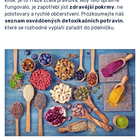
klišé, je to fráze zcela pravdivá. Aby tělo správně
fungovalo, je zapotřebí jíst
zdravější pokrmy
, ne
polotovary a rychlé občerstvení.
Prozkoumejte náš
seznam osvědčených detoxikačních potravin
,
které se rozhodně vyplatí zařadit do jídelníčku.