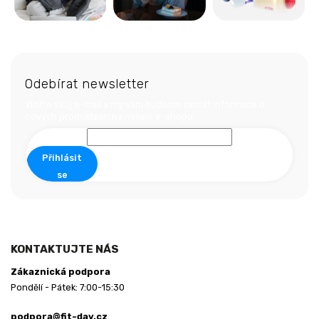
Z
á
Odebírat newsletter
p
a
Vložte svůj e-mail a my vám budeme zasílat informace o
nových produktech na našem e-shopu.
t
í
Přihlásit
se
KONTAKTUJTE NÁS
Zákaznická podpora
Pondělí - Pátek: 7:00-15:30
podpora@fit-day.cz