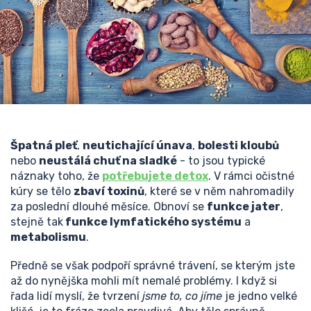
Špatná pleť
,
neutichající únava
,
bolesti kloubů
nebo
neustálá chuť na sladké
- to jsou typické
náznaky toho, že
potřebujete detox
. V rámci očistné
kúry se tělo
zbaví toxinů
, které se v něm nahromadily
za poslední dlouhé měsíce. Obnoví se
funkce jater
,
stejně tak
funkce lymfatického systému
a
metabolismu
.
Předně se však podpoří správné trávení, se kterým jste
až do nynějška mohli mít nemalé problémy. I když si
řada lidí myslí, že tvrzení
jsme to, co jíme
je jedno velké