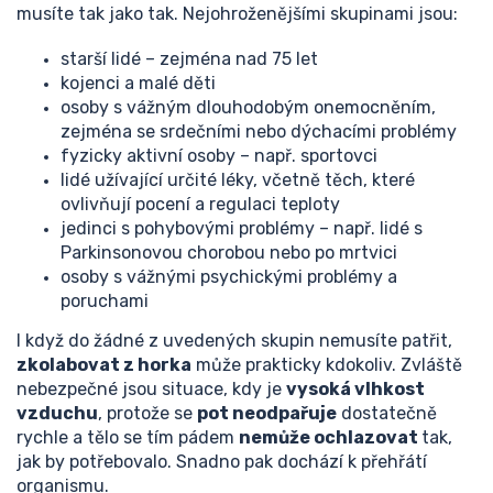
musíte tak jako tak. Nejohroženějšími skupinami jsou:
starší lidé – zejména nad 75 let
kojenci a malé děti
osoby s vážným dlouhodobým onemocněním,
zejména se srdečními nebo dýchacími problémy
fyzicky aktivní osoby – např. sportovci
lidé užívající určité léky, včetně těch, které
ovlivňují pocení a regulaci teploty
jedinci s pohybovými problémy – např. lidé s
Parkinsonovou chorobou nebo po mrtvici
osoby s vážnými psychickými problémy a
poruchami
I když do žádné z uvedených skupin nemusíte patřit,
zkolabovat z horka
může prakticky kdokoliv. Zvláště
nebezpečné jsou situace, kdy je
vysoká vlhkost
vzduchu
, protože se
pot neodpařuje
dostatečně
rychle a tělo se tím pádem
nemůže ochlazovat
tak,
jak by potřebovalo. Snadno pak dochází k přehřátí
organismu.