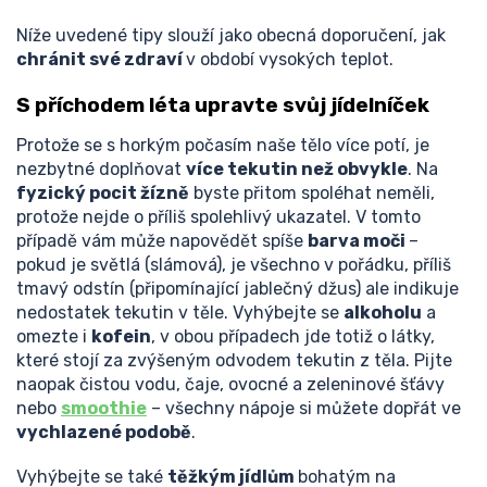
Níže uvedené tipy slouží jako obecná doporučení, jak
chránit své zdraví
v období vysokých teplot.
S příchodem léta upravte svůj jídelníček
Protože se s horkým počasím naše tělo více potí, je
nezbytné doplňovat
více tekutin než obvykle
. Na
fyzický pocit žízně
byste přitom spoléhat neměli,
protože nejde o příliš spolehlivý ukazatel. V tomto
případě vám může napovědět spíše
barva moči
–
pokud je světlá (slámová), je všechno v pořádku, příliš
tmavý odstín (připomínající jablečný džus) ale indikuje
nedostatek tekutin v těle. Vyhýbejte se
alkoholu
a
omezte i
kofein
, v obou případech jde totiž o látky,
které stojí za zvýšeným odvodem tekutin z těla. Pijte
naopak čistou vodu, čaje, ovocné a zeleninové šťávy
nebo
smoothie
– všechny nápoje si můžete dopřát ve
vychlazené podobě
.
Vyhýbejte se také
těžkým jídlům
bohatým na