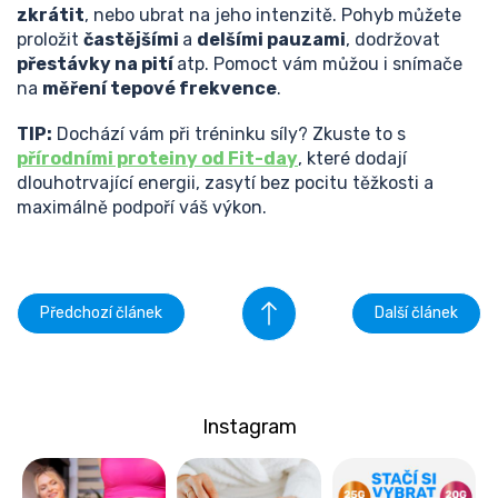
zkrátit
, nebo ubrat na jeho intenzitě. Pohyb můžete
proložit
častějšími
a
delšími pauzami
, dodržovat
přestávky na pití
atp. Pomoct vám můžou i snímače
na
měření tepové frekvence
.
TIP:
Dochází vám při tréninku síly? Zkuste to s
přírodními proteiny od Fit-day
, které dodají
dlouhotrvající energii, zasytí bez pocitu těžkosti a
maximálně podpoří váš výkon.
Předchozí článek
Další článek
Instagram