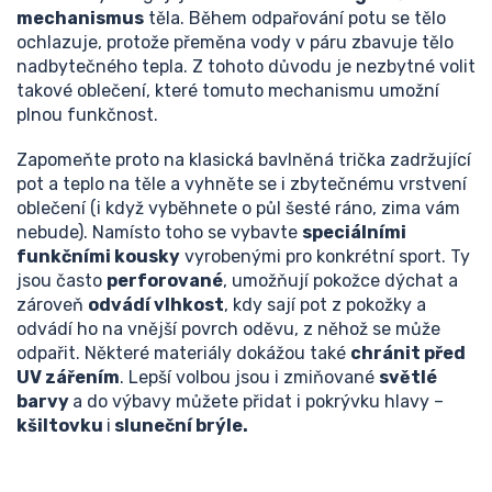
mechanismus
těla. Během odpařování potu se tělo
ochlazuje, protože přeměna vody v páru zbavuje tělo
nadbytečného tepla. Z tohoto důvodu je nezbytné volit
takové oblečení, které tomuto mechanismu umožní
plnou funkčnost.
Zapomeňte proto na klasická bavlněná trička zadržující
pot a teplo na těle a vyhněte se i zbytečnému vrstvení
oblečení (i když vyběhnete o půl šesté ráno, zima vám
nebude). Namísto toho se vybavte
speciálními
funkčními kousky
vyrobenými pro konkrétní sport. Ty
jsou často
perforované
, umožňují pokožce dýchat a
zároveň
odvádí vlhkost
, kdy sají pot z pokožky a
odvádí ho na vnější povrch oděvu, z něhož se může
odpařit. Některé materiály dokážou také
chránit před
UV zářením
. Lepší volbou jsou i zmiňované
světlé
barvy
a do výbavy můžete přidat i pokrývku hlavy –
kšiltovku
i
sluneční brýle.