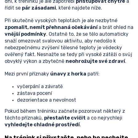
dní, k tréninku je ale zapotřebí
přistupovat chytře
a
řídit se
pár zásadami
, které najdete níže.
Při skutečně vysokých teplotách je ale nezbytné
zpomalit, nemít přehnaná očekávání
a brát ohled na
vnější podmínky
. Ostatně to, že se tělo automaticky
snaží omezovat svalovou aktivitu, aby nedošlo k
nebezpečnému zvýšení tělesné teploty je vědecky
ověřený fakt. Nesnažte se tedy při vysoké zátěži o svůj
obvyklý výkon a zbytečně
neohrožujte své zdraví
.
Mezi první příznaky
únavy z horka
patří:
vyčerpání a závratě
zástava pocení
dezorientace a nevolnost
Pokud během tréninku začnete pozorovat některý z
těchto příznaků,
přestaňte cvičit
a co nejrychleji
vyhledejte chladné prostředí
.
Na trénink si přivstaňte, nebo ho nechejte