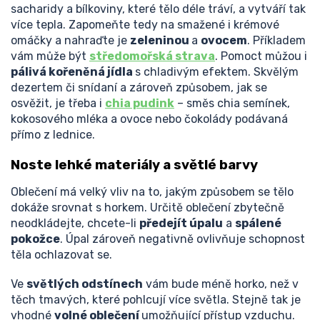
sacharidy a bílkoviny, které tělo déle tráví, a vytváří tak
více tepla. Zapomeňte tedy na smažené i krémové
omáčky a nahraďte je
zeleninou
a
ovocem
. Příkladem
vám může být
středomořská strava
. Pomoct můžou i
pálivá kořeněná jídla
s chladivým efektem. Skvělým
dezertem či snídaní a zároveň způsobem, jak se
osvěžit, je třeba i
chia pudink
– směs chia semínek,
kokosového mléka a ovoce nebo čokolády podávaná
přímo z lednice.
Noste lehké materiály a světlé barvy
Oblečení má velký vliv na to, jakým způsobem se tělo
dokáže srovnat s horkem. Určitě oblečení zbytečně
neodkládejte, chcete-li
předejít úpalu
a
spálené
pokožce
. Úpal zároveň negativně ovlivňuje schopnost
těla ochlazovat se.
Ve
světlých odstínech
vám bude méně horko, než v
těch tmavých, které pohlcují více světla. Stejně tak je
vhodné
volné oblečení
umožňující přístup vzduchu.