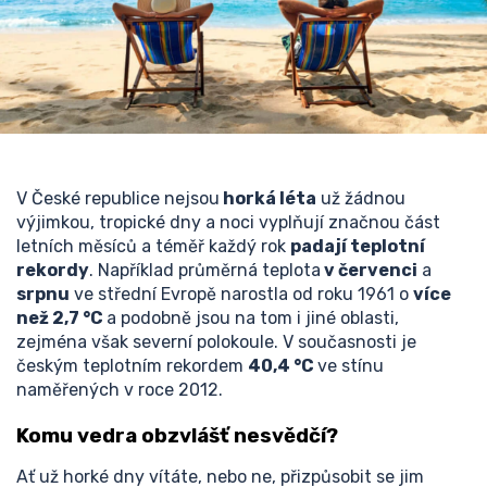
V České republice nejsou
horká léta
už žádnou
výjimkou, tropické dny a noci vyplňují značnou část
letních měsíců a téměř každý rok
padají teplotní
rekordy
. Například průměrná teplota
v červenci
a
srpnu
ve střední Evropě narostla od roku 1961 o
více
než 2,7 °C
a podobně jsou na tom i jiné oblasti,
zejména však severní polokoule. V současnosti je
českým teplotním rekordem
40,4 °C
ve stínu
naměřených v roce 2012.
Komu vedra obzvlášť nesvědčí?
Ať už horké dny vítáte, nebo ne, přizpůsobit se jim