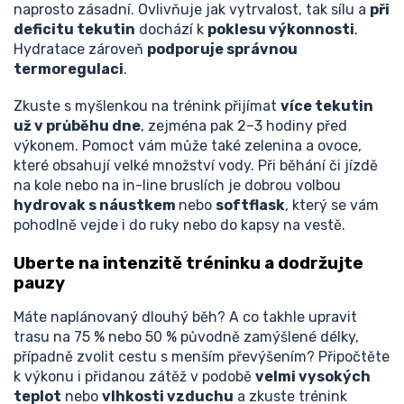
naprosto zásadní. Ovlivňuje jak vytrvalost, tak sílu a
při
deficitu tekutin
dochází k
poklesu výkonnosti
.
Hydratace zároveň
podporuje správnou
termoregulaci
.
Zkuste s myšlenkou na trénink přijímat
více tekutin
už v průběhu dne
, zejména pak 2–3 hodiny před
výkonem. Pomoct vám může také zelenina a ovoce,
které obsahují velké množství vody. Při běhání či jízdě
na kole nebo na in-line bruslích je dobrou volbou
hydrovak s náustkem
nebo
softflask
, který se vám
pohodlně vejde i do ruky nebo do kapsy na vestě.
Uberte na intenzitě tréninku a dodržujte
pauzy
Máte naplánovaný dlouhý běh? A co takhle upravit
trasu na 75 % nebo 50 % původně zamýšlené délky,
případně zvolit cestu s menším převýšením? Připočtěte
k výkonu i přidanou zátěž v podobě
velmi vysokých
teplot
nebo
vlhkosti vzduchu
a zkuste trénink