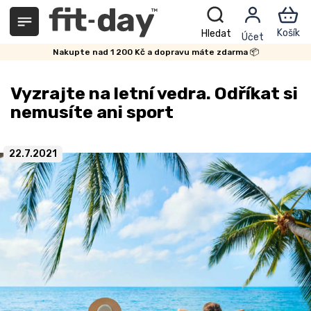
Přejít
na
obsah
Nakupte nad 1 200 Kč a dopravu máte zdarma 📦
Vyzrajte na letní vedra. Odříkat si
nemusíte ani sport
22.7.2021