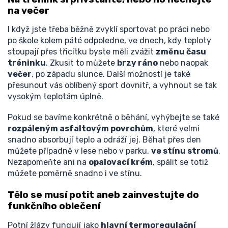
na večer
I když jste třeba běžně zvyklí sportovat po práci nebo
po škole kolem páté odpoledne, ve dnech, kdy teploty
stoupají přes třicítku byste měli zvážit
změnu času
tréninku
. Zkusit to můžete
brzy ráno
nebo naopak
večer
, po západu slunce. Další možností je také
přesunout vás oblíbený sport dovnitř, a vyhnout se tak
vysokým teplotám úplně.
Pokud se bavíme konkrétně o běhání, vyhýbejte se také
rozpáleným asfaltovým povrchům
, které velmi
snadno absorbují teplo a odráží jej. Běhat přes den
můžete případně v lese nebo v parku,
ve stínu stromů
.
Nezapomeňte ani na
opalovací krém
, spálit se totiž
můžete poměrně snadno i ve stínu.
Tělo se musí potit aneb zainvestujte do
funkčního oblečení
Potní žlázy fungují jako
hlavní termoregulační