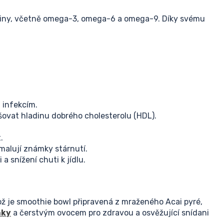
yseliny, včetně omega-3, omega-6 a omega-9. Díky svému
 infekcím.
yšovat hladinu dobrého cholesterolu (HDL).
.
pomalují známky stárnutí.
 snížení chuti k jídlu.
ož je smoothie bowl připravená z mraženého Acai pyré,
nky
a čerstvým ovocem pro zdravou a osvěžující snídani