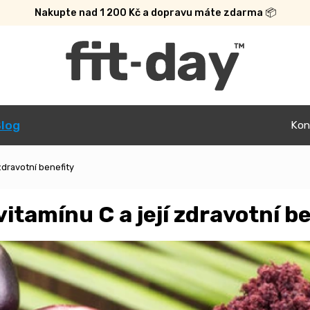
Nakupte nad 1 200 Kč a dopravu máte zdarma 📦
log
Kon
zdravotní benefity
itamínu C a její zdravotní b