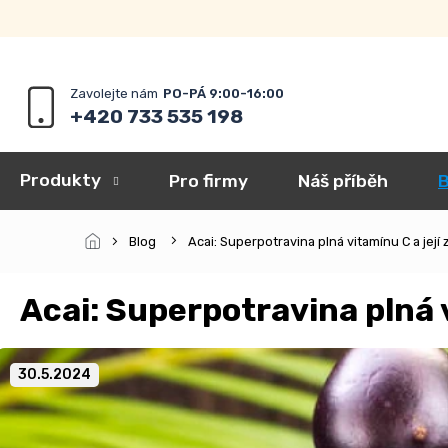
Přejít
na
obsah
+420 733 535 198
Produkty
Pro firmy
Náš příběh
B
Blog
Acai: Superpotravina plná vitamínu C a její 
Acai: Superpotravina plná v
30.5.2024