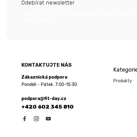
Odebírat newsletter
a
t
Vložte svůj e-mail a my vám budeme zasílat informace 
í
našem e-shopu.
Přeskočit
KONTAKTUJTE NÁS
Kategori
kategorie
Zákaznická podpora
Produkty
Pondělí - Pátek: 7:00-15:30
podpora@fit-day.cz
+420 602 345 810