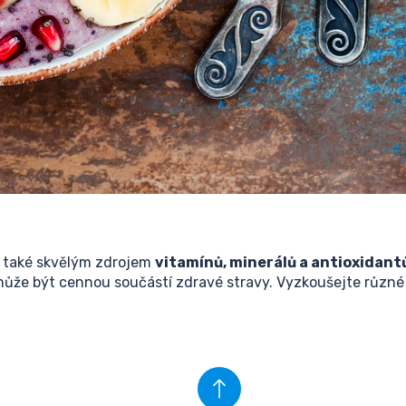
e také skvělým zdrojem
vitamínů, minerálů a antioxidant
ůže být cennou součástí zdravé stravy. Vyzkoušejte různé z