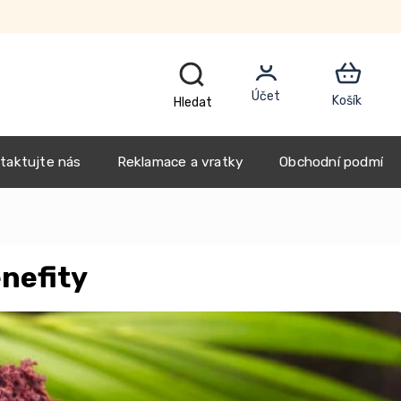
CZK
taktujte nás
Reklamace a vratky
Obchodní podmínk
enefity