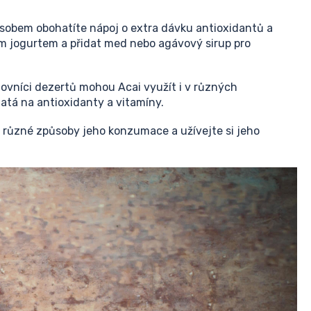
ůsobem obohatíte nápoj o extra dávku antioxidantů a
lým jogurtem a přidat med nebo agávový sirup pro
ilovníci dezertů mohou Acai využít i v různých
hatá na antioxidanty a vitamíny.
e různé způsoby jeho konzumace a užívejte si jeho