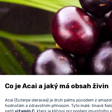
Co je Acai a jaký má obsah živin
Acai (Euterpe oleracea) je druh palmy původem z amazons
hodnotám a zdravotním přínosům. Tyto malé, tmavě fialov
patří
vitamín C
, který je klíčový pro posílení imunitního