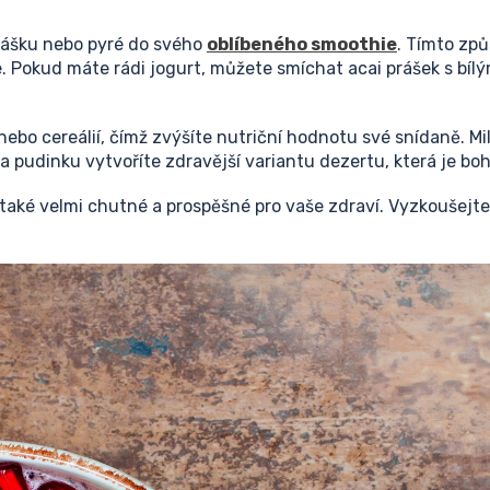
 prášku nebo pyré do svého
oblíbeného smoothie
. Tímto zp
ie. Pokud máte rádi jogurt, můžete smíchat acai prášek s bí
 nebo cereálií, čímž zvýšíte nutriční hodnotu své snídaně. M
a pudinku vytvoříte zdravější variantu dezertu, která je bo
 také velmi chutné a prospěšné pro vaše zdraví. Vyzkoušejt