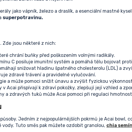
nerály jako vápník, železo a draslík, a esenciální mastné k
za
superpotravinu.
 Zde jsou některé z nich:
které chrání buňky před poškozením volnými radikály.
mínu C posiluje imunitní systém a pomáhá tělu bojovat proti
pomáhají snižovat hladinu špatného cholesterolu (LDL) a zv
uje zdravé trávení a pravidelné vylučování.
gie a může pomoci snížit únavu a zvýšit fyzickou výkonnost
 v Acai přispívají k zdraví pokožky, zlepšují její vzhled a z
ny a zdravých tuků může Acai pomoci při regulaci hmotnosti a
u
působy. Jedním z nejpopulárnějších pokrmů je Acai bowl, c
é vody. Tuto směs pak můžete ozdobit granolou,
chia semí