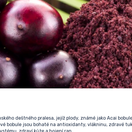
kého deštného pralesa, jejíž plody, známé jako Acai bobule
é bobule jsou bohaté na antioxidanty, vlákninu, zdravé tuk
 systému, zdraví kůže a hojení ran.