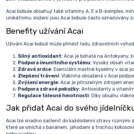
Acai bobule obsahují také vitamíny A, E a B-komplex, mi
unikátnímu složení jsou Acai bobule často označovány 
Benefity užívání Acai
Užívání Acai bobulí může přinést řadu zdravotních výhod.
Silný antioxidant
: Acai je bohaté na Antokyany, 
Podpora imunitního systému
: Vysoký obsah vita
Zdravé srdce
: Esenciální mastné kyseliny v acai 
Zlepšení trávení
: Vláknina obsažená v Acai podpor
Zvýšení energie
: Acai je přirozeným zdrojem ener
Podpora zdravé pokožky
: Antioxidanty a vitamíny
Regulace tělesné hmotnosti
: Díky obsahu vlákni
Jak přidat Acai do svého jídelníčk
Acai lze snadno začlenit do každodenní stravy různými z
které se smíchá s banánem, jahodami a trochou kokosov
nebo svačinu.