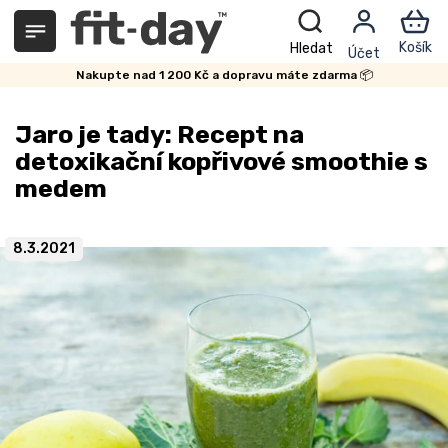
Přejít
na
obsah
Nakupte nad 1 200 Kč a dopravu máte zdarma 📦
Jaro je tady: Recept na
detoxikační kopřivové smoothie s
medem
8.3.2021