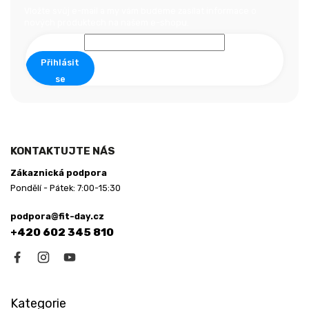
a
Vložte svůj e-mail a my vám budeme zasílat informace o
nových produktech na našem e-shopu.
t
í
Přihlásit
se
KONTAKTUJTE NÁS
Zákaznická podpora
Pondělí - Pátek: 7:00-15:30
podpora@fit-day.cz
+420 602 345 810
Kategorie