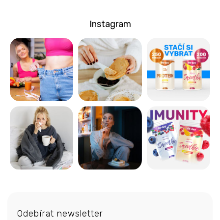
Instagram
Z
á
Odebírat newsletter
p