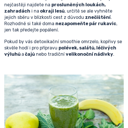
nejčastěji najdete na
prosluněných loukách,
zahradách
i na
okraji lesů
, určitě se ale vyhněte
jejich sběru v blízkosti cest z důvodu
znečištění
.
Rozhodně si také doma
nezapomeňte pár rukavic
,
jen tak předejte popálení.
Pokud by vás detoxikační smoothie omrzelo, kopřivy se
skvěle hodí i pro přípravu
polévek, salátů, léčivých
výluhů
a
čajů
nebo tradiční
velikonoční nádivky
.