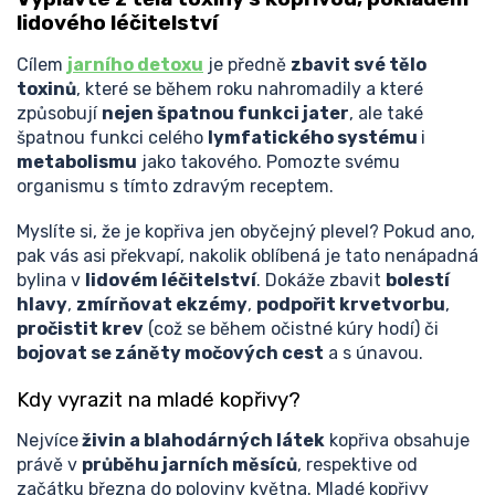
lidového léčitelství
Cílem
jarního detoxu
je předně
zbavit své tělo
toxinů
, které se během roku nahromadily a které
způsobují
nejen špatnou funkci jater
, ale také
špatnou funkci celého
lymfatického systému
i
metabolismu
jako takového. Pomozte svému
organismu s tímto zdravým receptem.
Myslíte si, že je kopřiva jen obyčejný plevel? Pokud ano,
pak vás asi překvapí, nakolik oblíbená je tato nenápadná
bylina v
lidovém léčitelství
. Dokáže zbavit
bolestí
hlavy
,
zmírňovat ekzémy
,
podpořit krvetvorbu
,
pročistit krev
(což se během očistné kúry hodí) či
bojovat se záněty močových cest
a s únavou.
Kdy vyrazit na mladé kopřivy?
Nejvíce
živin a blahodárných látek
kopřiva obsahuje
právě v
průběhu jarních měsíců
, respektive od
začátku března do poloviny května. Mladé kopřivy