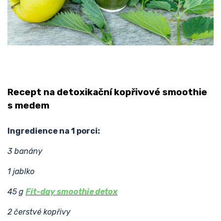
Recept na detoxikační kopřivové smoothie
s medem
Ingredience na 1 porci:
3 banány
1 jablko
45 g
Fit-day smoothie detox
2 čerstvé kopřivy