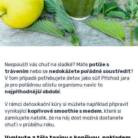
Neopouští vás chuť na sladké? Máte
potíže s
trávením
nebo se
nedokážete pořádně soustředit
?
V tom případě potřebujete detox jako sůl! Příchod jara
je pro pořádnou očistu organismu navíc to
nejpříhodnější období
.
V rámci detoxikační kúry si můžete například připravit
vynikající
kopřivové smoothie s medem
, které si
zamilujete natolik, že na něj dost možná dostanete
chuť i v průběhu roku.
Vyplavte z těla toxiny s kopřivou, pokladem