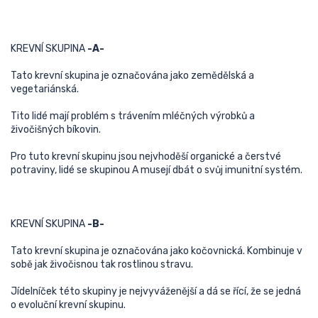
KREVNÍ SKUPINA
-A-
Tato krevní skupina je označována jako zemědělská a
vegetariánská.
Tito lidé mají problém s trávením mléčných výrobků a
živočišných bíkovin.
Pro tuto krevní skupinu jsou nejvhoděší organické a čerstvé
potraviny, lidé se skupinou A musejí dbát o svůj imunitní systém.
KREVNÍ SKUPINA
-B-
Tato krevní skupina je označována jako kočovnická. Kombinuje v
sobě jak živočisnou tak rostlinou stravu.
Jídelníček této skupiny je nejvyváženější a dá se řící, že se jedná
o evoluční krevní skupinu.