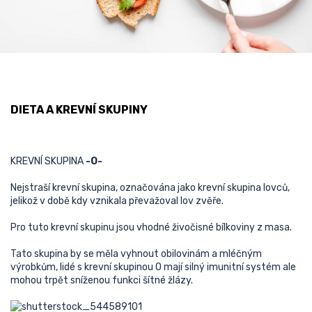
DIETA A KREVNÍ SKUPINY
KREVNÍ SKUPINA
-O-
Nejstraší krevní skupina, označována jako krevní skupina lovců,
jelikož v době kdy vznikala převažoval lov zvěře.
Pro tuto krevní skupinu jsou vhodné živočisné bílkoviny z masa.
Tato skupina by se měla vyhnout obilovinám a mléčným
výrobkům, lidé s krevní skupinou O mají silný imunitní systém ale
mohou trpět sníženou funkci šítné žlázy.