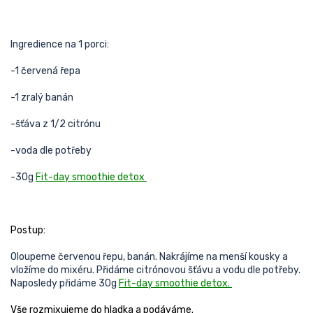
Ingredience na 1 porci:
-1 červená řepa
-1 zralý banán
-šťáva z 1/2 citrónu
-voda dle potřeby
-30g
Fit-day smoothie detox
Postup:
Oloupeme červenou řepu, banán. Nakrájíme na menší kousky a
vložíme do mixéru. Přidáme citrónovou šťávu a vodu dle potřeby.
Naposledy přidáme 30g
Fit-day smoothie detox.
Vše rozmixujeme do hladka a podáváme.