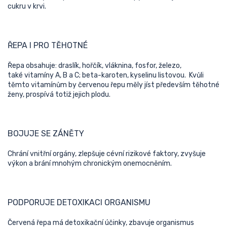
cukru v krvi.
ŘEPA I PRO TĚHOTNÉ
Řepa obsahuje: d
raslík, hořčík, vláknina, fosfor, železo,
také vitamíny A, B a C; beta-karoten, kyselinu listovou. Kvůli
těmto vitamínům by červenou řepu měly jíst především těhotné
ženy, prospívá totiž jejich plodu.
BOJUJE SE ZÁNĚTY
Chrání vnitřní orgány, zlepšuje cévní rizikové faktory, zvyšuje
výkon a brání mnohým chronickým onemocněním.
PODPORUJE DETOXIKACI ORGANISMU
Červená řepa má detoxikační účinky, zbavuje organismus