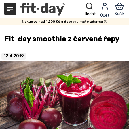
Přejít
na
obsah
Nakupte nad 1 200 Kč a dopravu máte zdarma 📦
Fit-day smoothie z červené řepy
12.4.2019