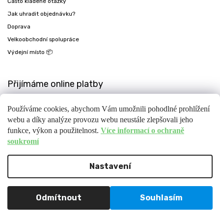
Často kladené otázky
Jak uhradit objednávku?
Doprava
Velkoobchodní spolupráce
Výdejní místo 📦
Přijímáme online platby
Používáme cookies, abychom Vám umožnili pohodlné prohlížení
webu a díky analýze provozu webu neustále zlepšovali jeho
funkce, výkon a použitelnost.
Více informací o ochraně
soukromí
Nastavení
Copyright 2026
Fit-day
. Všechna práva vyhrazena.
Upravit nastavení cookies
Design
Shoptak.cz
| Platforma
Shoptet
Odmítnout
Souhlasím