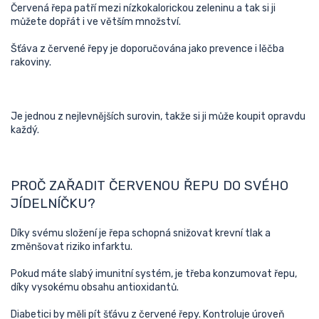
Červená řepa patří mezi nízkokalorickou zeleninu a tak si ji
můžete dopřát i ve větším množství.
Šťáva z červené řepy je doporučována jako prevence i lěčba
rakoviny.
Je jednou z nejlevnějších surovin, takže si ji může koupit opravdu
každý.
PROČ ZAŘADIT ČERVENOU ŘEPU DO SVÉHO
JÍDELNÍČKU?
Díky svému složení je řepa schopná snižovat krevní tlak a
změnšovat riziko infarktu.
Pokud máte slabý imunitní systém, je třeba konzumovat řepu,
díky vysokému obsahu antioxidantů.
Diabetici by měli pít šťávu z červené řepy. Kontroluje úroveň