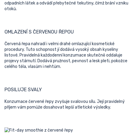
odpadních látek a odvádí přebytečné tekutiny, čímž brání vzniku
otoků.
OMLAZENÍ S ČERVENOU ŘEPOU
Červená řepa nahradí i velmi drahé omlazující kosmetické
procedury. Tuto schopnost jí dodává vysoký obsah kyseliny
listové. Pravidelná každodenní konzumace skutečně oddaluje
projevy stárnutí. Dodává pružnost, pevnost a lesk pleti, pokožce
celého těla, vlasům i nehtům.
POSILUJE SVALY
Konzumace červené řepy zvyšuje svalovou sílu. Její pravidelný
příjem vám pomůže dosahovat lepší atletické výsledky.