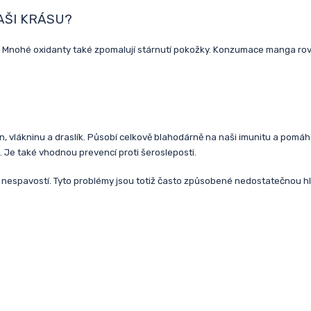
AŠI KRÁSU?
 Mnohé oxidanty také zpomalují stárnutí pokožky. Konzumace manga rovněž
, vlákninu a draslík. Působí celkově blahodárně na naši imunitu a pomáh
. Je také vhodnou prevencí proti šerosleposti.
 či nespavostí. Tyto problémy jsou totiž často způsobené nedostatečnou h