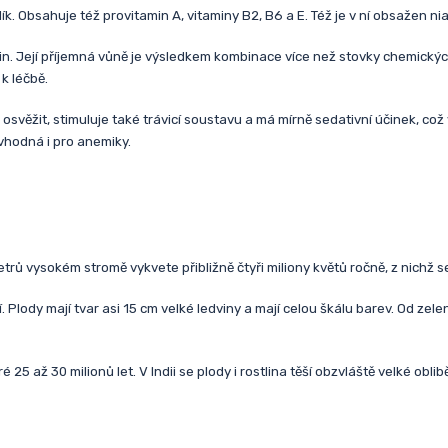
k. Obsahuje též provitamin A, vitaminy B2, B6 a E. Též je v ní obsažen niac
. Její příjemná vůně je výsledkem kombinace více než stovky chemických l
k léčbě.
osvěžit, stimuluje také trávicí soustavu a má mírně sedativní účinek, c
 vhodná i pro anemiky.
ů vysokém stromě vykvete přibližně čtyři miliony květů ročně, z nichž se ”
Plody mají tvar asi 15 cm velké ledviny a mají celou škálu barev. Od zele
é 25 až 30 milionů let. V Indii se plody i rostlina těší obzvláště velké o