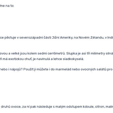
me na to.
stuje v severozápadní části Jižní Ameriky, na Novém Zélandu, v Indii, v Kar
ou a velké jsou kolem sedmi centimetrů. Slupka je asi tři milimetry siln
 má exotickou chuť, je navinulá a lehce sladkokyselá.
ů nebo i nápojů? Použít ji můžete i do marmelád nebo ovocných salátů pro 
h druhů ovoce, za ní pak následuje s malým odstupem kdoule, citron, mali