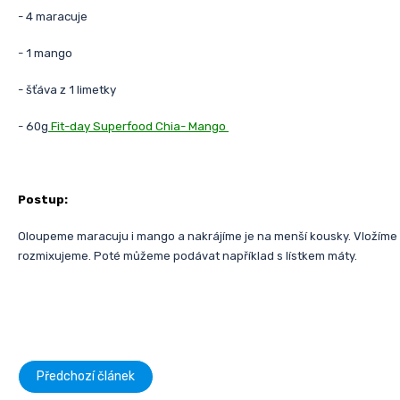
- 4 maracuje
- 1 mango
- šťáva z 1 limetky
- 60g
Fit-day Superfood Chia- Mango
Postup:
Oloupeme maracuju i mango a nakrájíme je na menší kousky. Vložíme
rozmixujeme. Poté můžeme podávat například s lístkem máty.
Předchozí článek