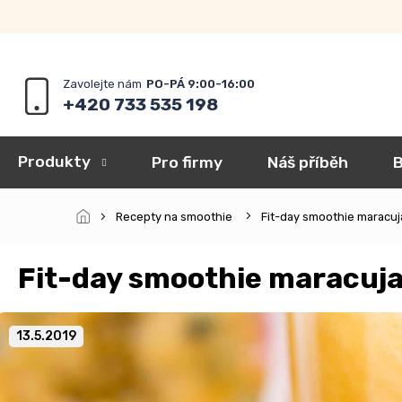
Přejít
na
obsah
+420 733 535 198
Produkty
Pro firmy
Náš příběh
B
Recepty na smoothie
Fit-day smoothie maracu
Fit-day smoothie maracuj
13.5.2019