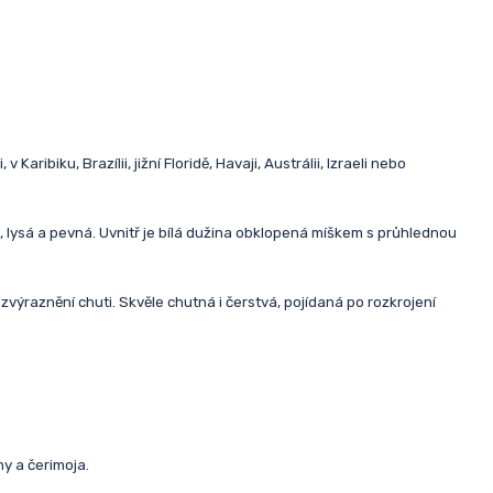
ibiku, Brazílii, jižní Floridě, Havaji, Austrálii, Izraeli nebo
á, lysá a pevná. Uvnitř je bílá dužina obklopená míškem s průhlednou
zvýraznění chuti. Skvěle chutná i čerstvá, pojídaná po rozkrojení
ny a čerimoja.