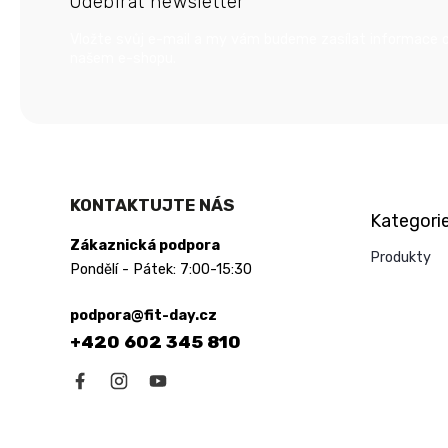
Odebírat newsletter
a
t
Vložte svůj e-mail a my vám budeme zasílat informace 
í
našem e-shopu.
Přeskočit
KONTAKTUJTE NÁS
Kategori
kategorie
Zákaznická podpora
Produkty
Pondělí - Pátek: 7:00-15:30
podpora@fit-day.cz
+420 602 345 810