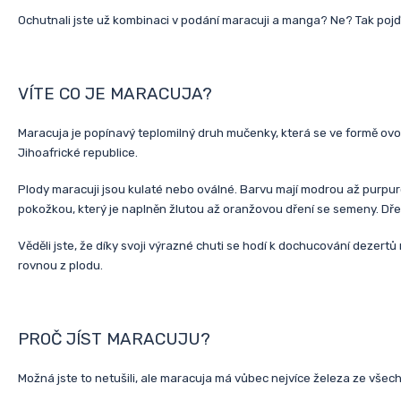
Ochutnali jste už kombinaci v podání maracuji a manga? Ne? Tak pojď
VÍTE CO JE MARACUJA?
Maracuja je popínavý teplomilný druh mučenky, která se ve formě ovoce pě
Jihoafrické republice.
Plody maracuji jsou kulaté nebo oválné. Barvu mají modrou až purpurov
pokožkou, který je naplněn žlutou až oranžovou dření se semeny. Dřeň
Věděli jste, že díky svoji výrazné chuti se hodí k dochucování dezert
rovnou z plodu.
PROČ JÍST MARACUJU?
Možná jste to netušili, ale maracuja má vůbec nejvíce železa ze všec