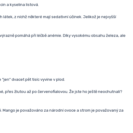
in a kyselina listová.
átek, z níchž některé mají sedativní účinek. Jelikož je nejvyšší
ož výrazně pomáhá při léčbě anémie. Díky vysokému obsahu železa, ale
jen” dvacet pět tisíc vyvine v plod.
né, přes žlutou až po červenofialovou. Že jste ho ještě neochutnali?
blibě. Mango je považováno za národní ovoce a strom je považovaný za