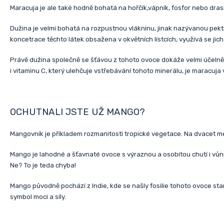
Maracuja je ale také hodně bohatá na hořčík,vápník, fosfor nebo draslí
Dužina je velmi bohatá na rozpustnou vlákninu, jinak nazývanou pektin
koncetrace těchto látek obsažena v okvětních lístcích, využívá se jich 
Právě dužina společně se šťávou z tohoto ovoce dokáže velmi účelně 
i vitaminu C, který ulehčuje vstřebávání tohoto minerálu, je maracuja
OCHUTNALI JSTE UŽ MANGO?
Mangovník je příkladem rozmanitosti tropické vegetace. Na dvacet metr
Mango je lahodné a šťavnaté ovoce s výraznou a osobitou chutí i vůní. 
Ne? To je teda chyba!
Mango původně pochází z Indie, kde se našly fosilie tohoto ovoce star
symbol moci a síly.