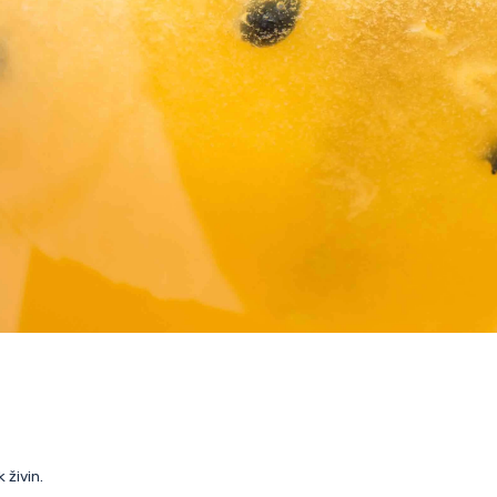
k
živin
.