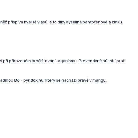
 přispívá kvalitě vlasů, a to díky kyselině pantotenové a zinku.
á při přirozeném pročišťování organismu. Preventivně působí proti
ladinou B6 - pyridoxinu, který se nachází právě v mangu.