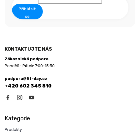
í
Přihlásit
se
KONTAKTUJTE NÁS
Zákaznická podpora
Pondělí - Pátek: 7:00-15:30
podpora@fit-day.cz
+420 602 345 810
Kategorie
Produkty