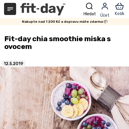
Přejít
na
obsah
Nakupte nad 1 200 Kč a dopravu máte zdarma 📦
Fit-day chia smoothie miska s
ovocem
12.5.2019