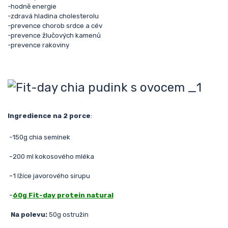
-hodně energie
-zdravá hladina cholesterolu
-prevence chorob srdce a cév
-prevence žlučových kamenů
-prevence rakoviny
Ingredience na 2 porce
:
-150g chia semínek
-
200 ml kokosového mléka
-
1 lžíce javorového sirupu
-
60g Fit-day protein natural
Na polevu:
50g ostružin