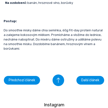
Na ozdobení:
banán, hroznové víno, borůvky
Postup:
Do smoothie misky dáme chia semínka, 60g Fit-day protein natural
a zalejeme kokosovým mlékem. Promícháme a vložíme do lednice,
necháme naboptnat. Do mixéru dáme ostružiny a uděláme polevu
na smoothie misku. Dozdobíme banánem, hroznovým vínem a
borůvkami.
Předchozí článek
Další článek
Instagram