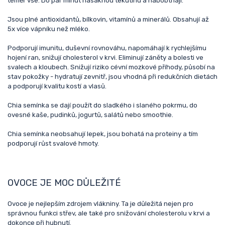
téměř vše. Do pár minut nasáknou tekutinu a nabobtnají.
Jsou plné antioxidantů, bílkovin, vitamínů a minerálů. Obsahují až
5x více vápníku než mléko.
Podporují imunitu, duševní rovnováhu, napomáhají k rychlejšímu
hojení ran, snižují cholesterol v krvi. Eliminují záněty a bolesti ve
svalech a kloubech. Snižují riziko cévní mozkové příhody, působí na
stav pokožky - hydratují zevnitř, jsou vhodná při redukčních dietách
a podporují kvalitu kostí a vlasů.
Chia semínka se dají použít do sladkého i slaného pokrmu, do
ovesné kaše, pudinků, jogurtů, salátů nebo smoothie.
Chia semínka neobsahují lepek, jsou bohatá na proteiny a tím
podporují růst svalové hmoty.
OVOCE JE MOC DŮLEŽITÉ
Ovoce je nejlepším zdrojem vlákniny. Ta je důležitá nejen pro
správnou funkci střev, ale také pro snižování cholesterolu v krvi a
dokonce při hubnutí.