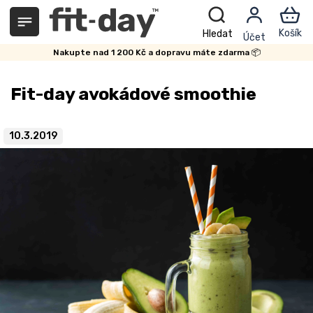
Přejít
na
obsah
Nakupte nad 1 200 Kč a dopravu máte zdarma 📦
Fit-day avokádové smoothie
10.3.2019