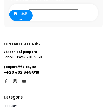
t
í
Přihlásit
se
KONTAKTUJTE NÁS
Zákaznická podpora
Pondělí - Pátek: 7:00-15:30
podpora@fit-day.cz
+420 602 345 810
Kategorie
Produkty