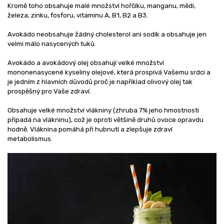
Kromě toho obsahuje malé množství hořčíku, manganu, mědi,
železa, zinku, fosforu, vitaminu A, B1, B2 a B3.
Avokádo neobsahuje žádný cholesterol ani sodík a obsahuje jen
velmi málo nasycených tuků.
Avokádo a avokádový olej obsahují velké množství
mononenasycené kyseliny olejové, která prospívá Vašemu srdci a
je jedním z hlavních důvodů proč je například olivový olej tak
prospěšný pro Vaše zdraví.
Obsahuje velké množství vlákniny (zhruba 7% jeho hmostnosti
připadá na vlákninu), což je oproti většině druhů ovoce opravdu
hodně. Vláknina pomáhá při hubnutí a zlepšuje zdraví
metabolismus.