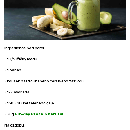
Ingredience na 1 porci:
- 1 1/2 lžičky medu
- 1 banán
- kousek nastrouhaného čerstvého zázvoru
- 1/2 avokáda
- 150 - 200ml zeleného čaje
- 30g
Fit-day Protein natur
a
l
Na ozdobu: