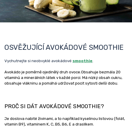
OSVĚŽUJÍCÍ AVOKÁDOVÉ SMOOTHIE
Vychutnejte si neobvyklé avokádové
smoothie
.
Avokádo je poměrně ojedinělý druh ovoce.Obsahuje bezmála 20
vitamínů a minerálních látek v každé porci. Má nízký obsah cukru,
obsahuje vlákninu a pomáhá udržovat pocit sytosti delší dobu.
PROČ SI DÁT AVOKÁDOVÉ SMOOTHIE?
Je doslova nabité živinami, a to například kyselinou listovou (folát,
vitamin B9), vitaminem K, C, B5, B6, E a draslíkem.