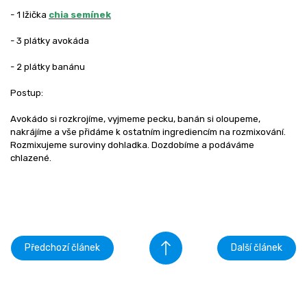
- 1 lžička
chia semínek
- 3 plátky avokáda
- 2 plátky banánu
Postup:
Avokádo si rozkrojíme, vyjmeme pecku, banán si oloupeme,
nakrájíme a vše přidáme k ostatním ingrediencím na rozmixování.
Rozmixujeme suroviny dohladka. Dozdobíme a podáváme
chlazené.
Předchozí článek
Další článek