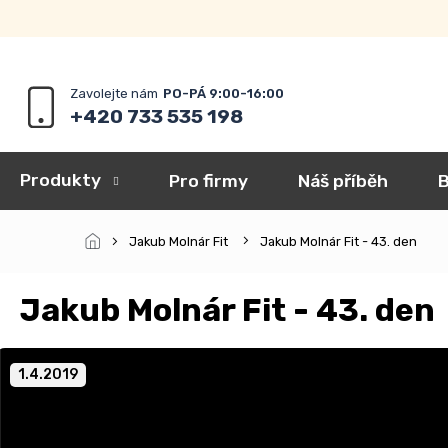
Přejít
na
obsah
+420 733 535 198
Produkty
Pro firmy
Náš příběh
B
Jakub Molnár Fit
Jakub Molnár Fit - 43. den
Jakub Molnár Fit - 43. den
1.4.2019