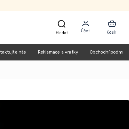
CZK
taktujte nás
Reklamace a vratky
Obchodní podmínk