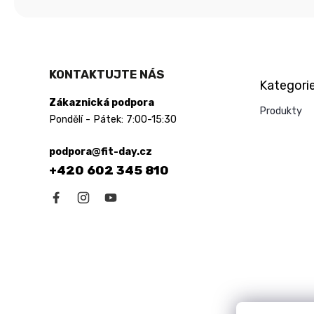
Přeskočit
KONTAKTUJTE NÁS
Kategori
kategorie
Zákaznická podpora
Produkty
Pondělí - Pátek: 7:00-15:30
podpora@fit-day.cz
+420 602 345 810