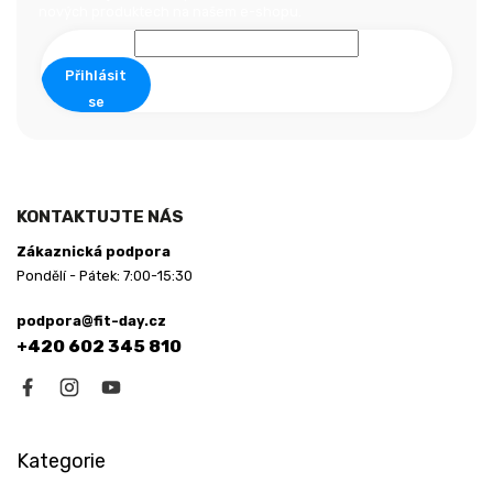
t
nových produktech na našem e-shopu.
í
Přihlásit
se
KONTAKTUJTE NÁS
Zákaznická podpora
Pondělí - Pátek: 7:00-15:30
podpora@fit-day.cz
+420 602 345 810
Kategorie