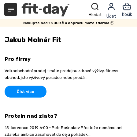
Přejít
na
obsah
Nakupte nad 1 200 Kč a dopravu máte zdarma 📦
Jakub Molnár Fit
V
Pro firmy
ý
p
Velkoobchodní prodej - máte prodejnu zdravé výživy, fitness
i
obchod, jste výživový poradce nebo prodá...
s
č
l
Číst více
á
n
k
Protein nad zlato?
ů
15. července 2019 6:00 - Petr Bošnakov Přestože nemáme ani
zdaleka ambice zasahovat do dějů pohádek...