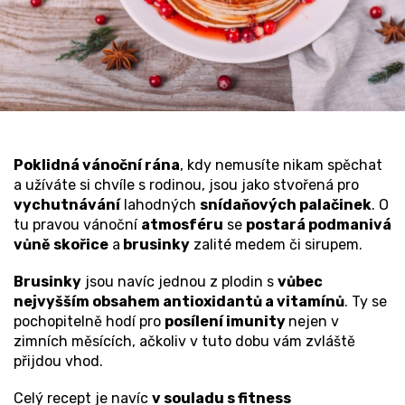
Poklidná vánoční rána
, kdy nemusíte nikam spěchat
a užíváte si chvíle s rodinou, jsou jako stvořená pro
vychutnávání
lahodných
snídaňových palačinek
. O
tu pravou vánoční
atmosféru
se
postará podmanivá
vůně skořice
a
brusinky
zalité medem či sirupem.
Brusinky
jsou navíc jednou z plodin s
vůbec
nejvyšším obsahem antioxidantů a vitamínů
. Ty se
pochopitelně hodí pro
posílení imunity
nejen v
zimních měsících, ačkoliv v tuto dobu vám zvláště
přijdou vhod.
Celý recept je navíc
v souladu s fitness