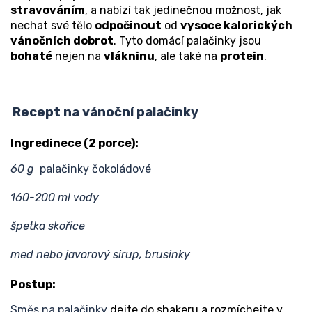
stravováním
, a nabízí tak jedinečnou možnost, jak
nechat své tělo
odpočinout
od
vysoce kalorických
vánočních dobrot
. Tyto domácí palačinky jsou
bohaté
nejen na
vlákninu
, ale také na
protein
.
Recept na vánoční palačinky
Ingredinece (2 porce):
60 g
palačinky čokoládové
160-200 ml vody
špetka skořice
med nebo javorový sirup, brusinky
Postup:
Směs na palačinky
dejte do shakeru a rozmíchejte v