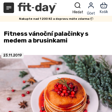
Přejít
na
obsah
Nakupte nad 1 200 Kč a dopravu máte zdarma 📦
Fitness vánoční palačinky s
medem a brusinkami
23.11.2019