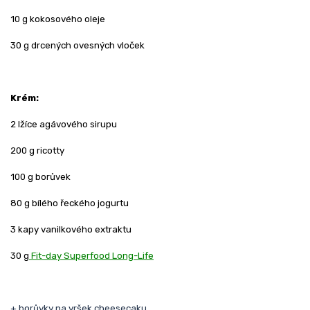
10 g kokosového oleje
30 g drcených ovesných vloček
Krém:
2 lžíce agávového sirupu
200 g ricotty
100 g borůvek
80 g bílého řeckého jogurtu
3 kapy vanilkového extraktu
30 g
Fit-day Superfood Long-Life
+ borůvky na vršek cheesecaku