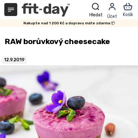
Přejít
na
obsah
Nakupte nad 1 200 Kč a dopravu máte zdarma 📦
RAW borůvkový cheesecake
12.9.2019