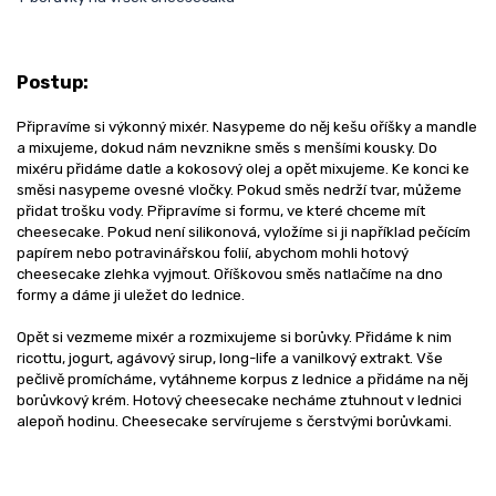
Postup:
Připravíme si výkonný mixér. Nasypeme do něj kešu oříšky a mandle
a mixujeme, dokud nám nevznikne směs s menšími kousky. Do
mixéru přidáme datle a kokosový olej a opět mixujeme. Ke konci ke
směsi nasypeme ovesné vločky. Pokud směs nedrží tvar, můžeme
přidat trošku vody. Připravíme si formu, ve které chceme mít
cheesecake. Pokud není silikonová, vyložíme si ji například pečícím
papírem nebo potravinářskou folií, abychom mohli hotový
cheesecake zlehka vyjmout. Oříškovou směs natlačíme na dno
formy a dáme ji uležet do lednice.
Opět si vezmeme mixér a rozmixujeme si borůvky. Přidáme k nim
ricottu, jogurt, agávový sirup, long-life a vanilkový extrakt. Vše
pečlivě promícháme, vytáhneme korpus z lednice a přidáme na něj
borůvkový krém. Hotový cheesecake necháme ztuhnout v lednici
alepoň hodinu. Cheesecake servírujeme s čerstvými borůvkami.