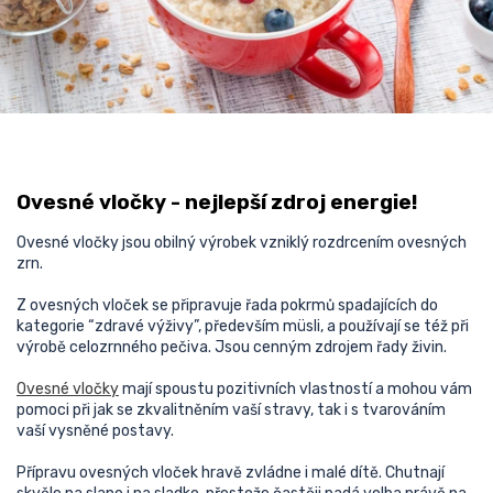
Ovesné vločky - nejlepší zdroj energie!
Ovesné vločky jsou obilný výrobek vzniklý rozdrcením
o
vesných
zrn.
Z ovesných vloček se připravuje řada pokrmů spadajících do
kategorie “
z
dravé výživy
”, především
müsli
, a používají se též při
výrobě
celozrnného pečiva
. Jsou cenným zdrojem řady živin.
Ovesné vločky
mají spoustu pozitivních vlastností a mohou vám
pomoci při jak se zkvalitněním vaší stravy, tak i s tvarováním
vaší vysněné postavy.
Přípravu ovesných vloček hravě zvládne i malé dítě. Chutnají