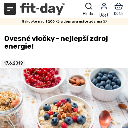
Přejít
na
obsah
Nakupte nad 1 200 Kč a dopravu máte zdarma 📦
Ovesné vločky - nejlepší zdroj
energie!
17.6.2019