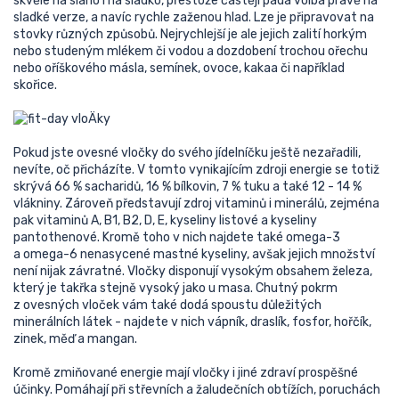
skvěle na slano i na sladko, přestože častěji padá volba právě na
sladké verze, a navíc rychle zaženou hlad. Lze je připravovat na
stovky různých způsobů. Nejrychlejší je ale jejich zalití horkým
nebo studeným mlékem či vodou a dozdobení trochou ořechu
nebo oříškového másla
,
semínek, ovoce, kakaa či například
skořice.
Pokud jste ovesné vločky do svého jídelníčku ještě nezařadili,
nevíte, oč přicházíte. V tomto vynikajícím zdroji energie se totiž
skrývá 66 % sacharidů, 16 % bílkovin, 7 % tuku a také 12 - 14 %
vlákniny. Zároveň představují zdroj vitaminů i minerálů, zejména
pak vitaminů A, B1, B2, D, E, kyseliny listové a kyseliny
pantothenové. Kromě toho v nich najdete také omega-3
a omega-6 nenasycené mastné kyseliny, avšak jejich množství
není nijak závratné. Vločky disponují vysokým obsahem železa,
který je takřka stejně vysoký jako u masa. Chutný pokrm
z ovesných vloček vám také dodá spoustu důležitých
minerálních látek - najdete v nich vápník, draslík, fosfor, hořčík,
zinek, měď a mangan.
Kromě zmiňované energie mají vločky i jiné zdraví prospěšné
účinky. Pomáhají při střevních a žaludečních obtížích, poruchách