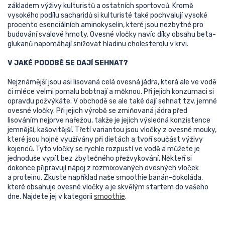
základem výživy kulturistů a ostatních sportovců. Kromě
vysokého podílu sacharidů si kulturisté také pochvalují vysoké
procento esenciálních aminokyselin, které jsou nezbytné pro
budování svalové hmoty. Ovesné vločky navíc díky obsahu beta-
glukanů napomáhají snižovat hladinu cholesterolu v krvi.
V JAKÉ PODOBĚ SE DAJÍ SEHNAT?
Nejznámější jsou asi lisovaná celá ovesná jádra, která ale ve vodě
či mléce velmi pomalu bobtnají a měknou. Při jejich konzumaci si
opravdu požvýkáte. V obchodě se ale také dají sehnat tzv. jemné
ovesné vločky. Při jejich výrobě se zmiňovaná jádra před
lisováním nejprve nařežou, takže je jejich výsledná konzistence
jemnější, kašovitější. Třetí variantou jsou vločky z ovesné mouky,
které jsou hojně využívány při dietách a tvoří součást výživy
kojenců. Tyto vločky se rychle rozpustí ve vodě a můžete je
jednoduše vypít bez zbytečného přežvykování. Někteří si
dokonce připravují nápoj z rozmixovaných ovesných vloček
a proteinu. Zkuste například naše smoothie banán-čokoláda,
které obsahuje ovesné vločky a je skvělým startem do vašeho
dne. Najdete jej v kategorii
smoothie
.