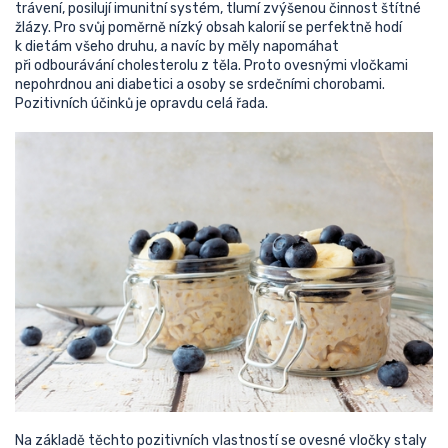
trávení, posilují imunitní systém, tlumí zvýšenou činnost štítné
žlázy. Pro svůj poměrně nízký obsah kalorií se perfektně hodí
k dietám všeho druhu, a navíc by měly napomáhat
při odbourávání cholesterolu z těla. Proto ovesnými vločkami
nepohrdnou ani diabetici a osoby se srdečními chorobami.
Pozitivních účinků je opravdu celá řada.
Na základě těchto pozitivních vlastností se ovesné vločky staly