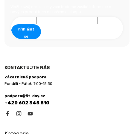
p
a
Vložte svůj e-mail a my vám budeme zasílat informace o
nových produktech na našem e-shopu.
t
í
Přihlásit
se
KONTAKTUJTE NÁS
Zákaznická podpora
Pondělí - Pátek: 7:00-15:30
podpora@fit-day.cz
+420 602 345 810
Kategorie