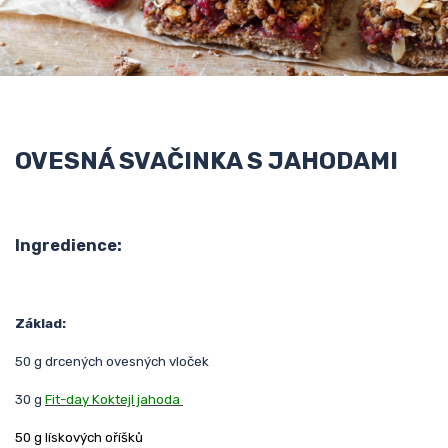
OVESNÁ SVAČINKA S JAHODAMI
Ingredience:
Základ:
50 g drcených ovesných vloček
30 g
Fit-day Koktejl jahoda
50 g lískových oříšků