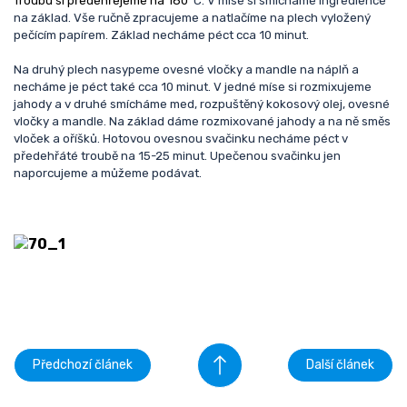
Troubu si předehřejeme na 180
°C. V míse si smícháme ingredience
na základ. Vše ručně zpracujeme a natlačíme na plech vyložený
pečícím papírem. Základ necháme péct cca 10 minut.
Na druhý plech nasypeme ovesné vločky a mandle na náplň a
necháme je péct také cca 10 minut. V jedné míse si rozmixujeme
jahody a v druhé smícháme med, rozpuštěný kokosový olej, ovesné
vločky a mandle. Na základ dáme rozmixované jahody a na ně směs
vloček a oříšků. Hotovou ovesnou svačinku necháme péct v
předehřáté troubě na 15-25 minut. Upečenou svačinku jen
naporcujeme a můžeme podávat.
Předchozí článek
Další článek