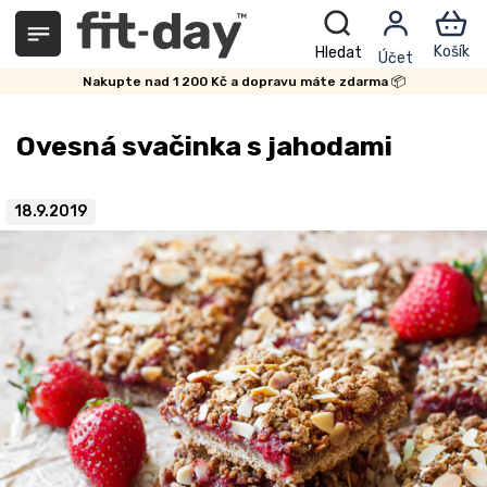
Přejít
na
obsah
Nakupte nad 1 200 Kč a dopravu máte zdarma 📦
Ovesná svačinka s jahodami
18.9.2019