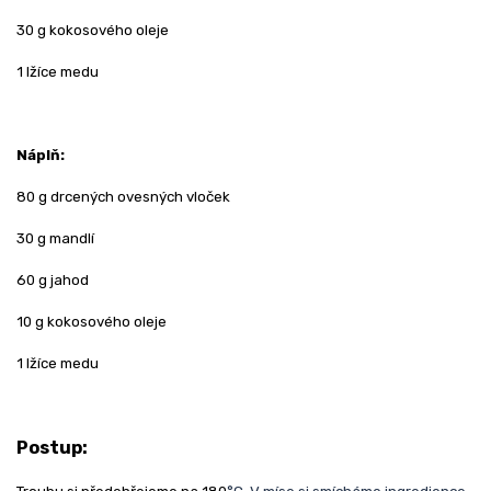
30 g kokosového oleje
1 lžíce medu
Náplň:
80 g drcených ovesných vloček
30 g mandlí
60 g jahod
10 g kokosového oleje
1 lžíce medu
Postup: