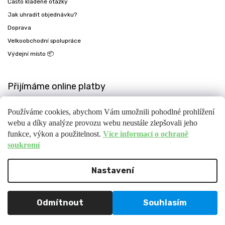
Často kladené otázky
Jak uhradit objednávku?
Doprava
Velkoobchodní spolupráce
Výdejní místo 📦
Přijímáme online platby
Používáme cookies, abychom Vám umožnili pohodlné prohlížení
webu a díky analýze provozu webu neustále zlepšovali jeho
funkce, výkon a použitelnost.
Více informací o ochraně
soukromí
Nastavení
Copyright 2026
Fit-day
. Všechna práva vyhrazena.
Upravit nastavení cookies
Design
Shoptak.cz
| Platforma
Shoptet
Odmítnout
Souhlasím