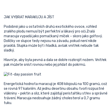
JAK VYBRAT MARAKUJU A JÍST
Podobně jako u ostatních druhů exotického ovoce, vzhled
zralého plodu nemusí být perfektní a lákavý pro oči.Zralá
maracuja vypadá jako pomačkaný míček – skoro jako golfový.
Dolíčky ve slupce tedy nejsou na závadu, pokud není nikde
prasklá. Slupka může být i hladká, avšak vnitřek nebude tak
sladký.
Hlavní je, aby byla pevná a dala se dobře rozkrojit nožem. Vnitřek
pak můžete sníst rovnou nebo jej přidat do pokrmů.
Energetická hodnota maracuji je 408 kilojoulů na 100 gramů, což
se rovná 97 kaloriím. Až jednu desetinu obsahu tvoří rozpustné
vlákniny - pektin a sliz, které zajišťují peristaltiku střev a správné
trávení. Maracuja neobsahuje žádný cholesterol a 0,7 gramu
tuku.