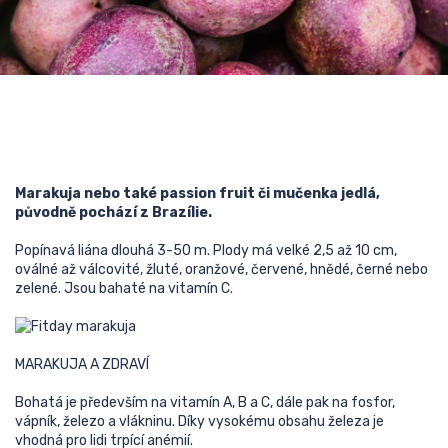
Marakuja nebo také passion fruit či mučenka jedlá,
původně pochází z Brazílie.
Popínavá liána dlouhá 3-50 m. Plody má velké 2,5 až 10 cm,
oválné až válcovité, žluté, oranžové, červené, hnědé, černé nebo
zelené. Jsou bahaté na vitamín C.
MARAKUJA A ZDRAVÍ
Bohatá je především na vitamín A, B a C, dále pak na fosfor,
vápník, železo a vlákninu. Díky vysokému obsahu železa je
vhodná pro lidi trpící
anémií
.