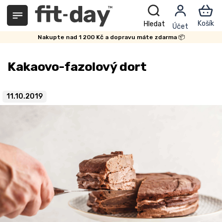
Přejít
na
obsah
Nakupte nad 1 200 Kč a dopravu máte zdarma 📦
Kakaovo-fazolový dort
11.10.2019