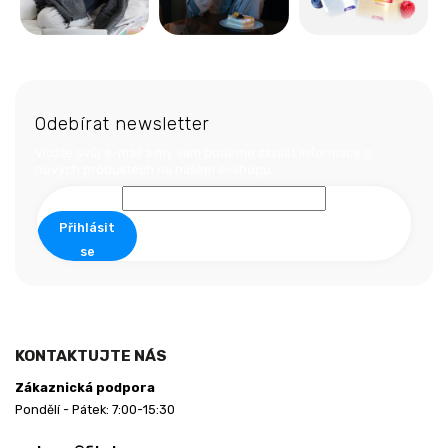
Z
á
Odebírat newsletter
p
a
Vložte svůj e-mail a my vám budeme zasílat informace o
nových produktech na našem e-shopu.
t
í
Přihlásit
se
KONTAKTUJTE NÁS
Zákaznická podpora
Pondělí - Pátek: 7:00-15:30