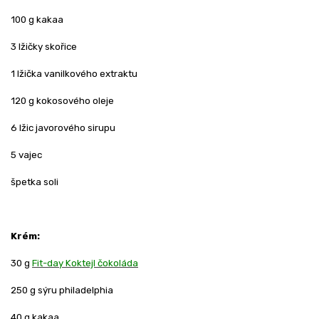
100 g kakaa
3 lžičky skořice
1 lžička vanilkového extraktu
120 g kokosového oleje
6 lžic javorového sirupu
5 vajec
špetka soli
Krém:
30 g
Fit-day Koktejl čokoláda
250 g sýru philadelphia
40 g kakaa