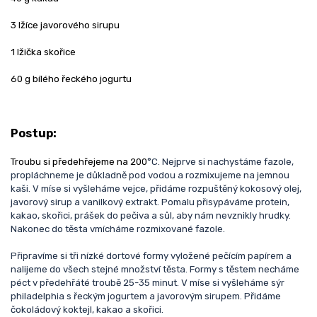
3 lžíce javorového sirupu
1 lžička skořice
60 g bílého řeckého jogurtu
Postup:
Troubu si předehřejeme na 200
°C. Nejprve si nachystáme fazole,
propláchneme je důkladně pod vodou a rozmixujeme na jemnou
kaši. V míse si vyšleháme vejce, přidáme rozpuštěný kokosový olej,
javorový sirup a vanilkový extrakt. Pomalu přisypáváme protein,
kakao, skořici, prášek do pečiva a sůl, aby nám nevznikly hrudky.
Nakonec do těsta vmícháme rozmixované fazole.
Připravíme si tři nízké dortové formy vyložené pečícím papírem a
nalijeme do všech stejné množství těsta. Formy s těstem necháme
péct v předehřáté troubě 25-35 minut. V míse si vyšleháme sýr
philadelphia s řeckým jogurtem a javorovým sirupem. Přidáme
čokoládový koktejl, kakao a skořici.