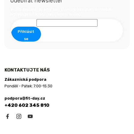
Odebírat newsletter
p
a
Vložte svůj e-mail a my vám budeme zasílat informace o
nových produktech na našem e-shopu.
t
í
Přihlásit
se
KONTAKTUJTE NÁS
Zákaznická podpora
Pondělí - Pátek: 7:00-15:30
podpora@fit-day.cz
+420 602 345 810