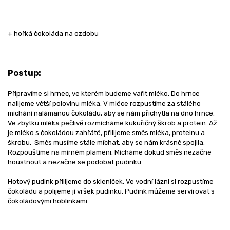
+ hořká čokoláda na ozdobu
Postup:
Připravíme si hrnec, ve kterém budeme vařit mléko. Do hrnce
nalijeme větší polovinu mléka. V mléce rozpustíme za stálého
míchání nalámanou čokoládu, aby se nám přichytla na dno hrnce.
Ve zbytku mléka pečlivě rozmícháme kukuřičný škrob a protein. Až
je mléko s čokoládou zahřáté, přilijeme směs mléka, proteinu a
škrobu. Směs musíme stále míchat, aby se nám krásně spojila.
Rozpouštíme na mírném plameni. Mícháme dokud směs nezačne
houstnout a nezačne se podobat pudinku.
Hotový pudink přilijeme do skleniček. Ve vodní lázni si rozpustíme
čokoládu a polijeme jí vršek pudinku. Pudink můžeme servírovat s
čokoládovými hoblinkami.