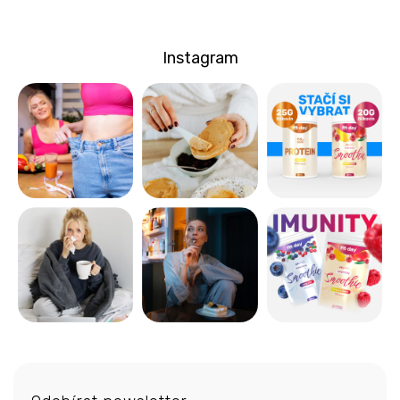
Instagram
Z
á