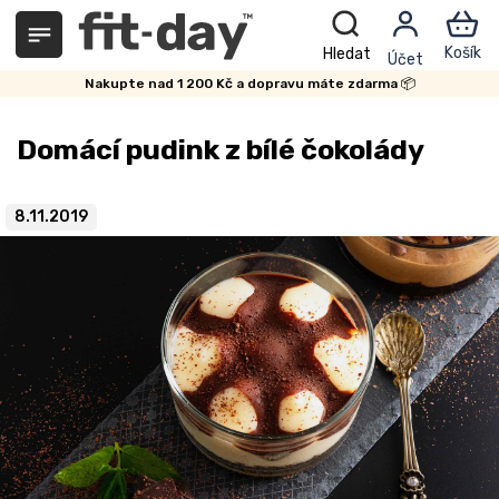
Přejít
na
obsah
Nakupte nad 1 200 Kč a dopravu máte zdarma 📦
Domácí pudink z bílé čokolády
8.11.2019