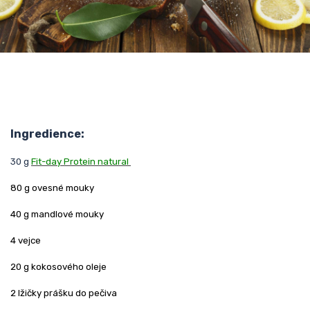
Ingredience:
30 g
Fit-day Protein natural
80 g ovesné mouky
40 g mandlové mouky
4 vejce
20 g kokosového oleje
2 lžičky prášku do pečiva