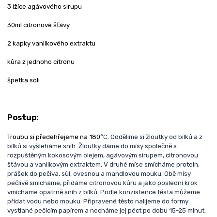
3 lžíce agávového sirupu
30ml citronové šťávy
2 kapky vanilkového extraktu
kůra z jednoho citronu
špetka soli
Postup:
Troubu si předehřejeme na 180
°C. Oddělíme si žloutky od bílků a z
bílků si vyšleháme sníh. Žloutky dáme do mísy společně s
rozpuštěným kokosovým olejem, agávovým sirupem, citronovou
šťávou a vanilkovým extraktem. V druhé míse smícháme protein,
prášek do pečiva, sůl, ovesnou a mandlovou mouku. Obě mísy
pečlivě smícháme, přidáme citronovou kůru a jako poslední krok
vmícháme opatrně sníh z bílků. Podle konzistence těsta můžeme
přidat vodu nebo mouku. Připravené těsto nalijeme do formy
vystlané pečícím papírem a necháme jej péct po dobu 15-25 minut.