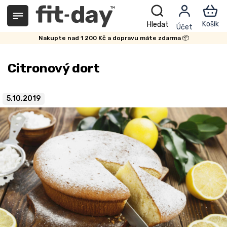
Přejít
na
obsah
Nakupte nad 1 200 Kč a dopravu máte zdarma 📦
Citronový dort
5.10.2019