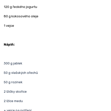
120 g řeckého jogurtu
80 g kokosového oleje
1 vejce
Náplň:
300 g jablek
50 g vlašských ořechů
50 g rozinek
2 lžičky skořice
2 lžíce medu
+ vejce na potření