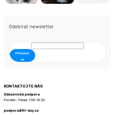
Z
á
Odebírat newsletter
p
a
Vložte svůj e-mail a my vám budeme zasílat informace o
nových produktech na našem e-shopu.
t
í
Přihlásit
se
KONTAKTUJTE NÁS
Zákaznická podpora
Pondělí - Pátek: 7:00-15:30
podpora@fit-day.cz