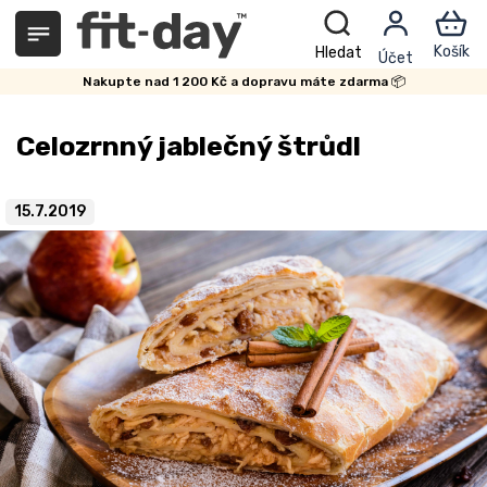
Přejít
na
obsah
Nakupte nad 1 200 Kč a dopravu máte zdarma 📦
Celozrnný jablečný štrůdl
15.7.2019