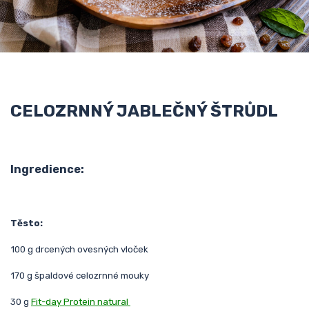
CELOZRNNÝ JABLEČNÝ ŠTRŮDL
Ingredience:
Těsto:
100 g drcených ovesných vloček
170 g špaldové celozrnné mouky
30 g
Fit-day Protein natural