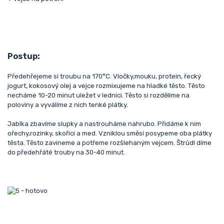
Postup:
Předehřejeme si troubu na 170°C. Vločky,mouku, protein, řecký
jogurt, kokosový olej a vejce rozmixujeme na hladké těsto. Těsto
necháme 10-20 minut uležet v lednici.
Těsto si rozdělíme na
poloviny a vyválíme z nich tenké plátky.
Jablka zbavíme slupky a nastrouháme nahrubo. Přidáme k nim
ořechy,rozinky, skořici a med. Vzniklou směsí posypeme oba plátky
těsta. Těsto zavineme a potřeme rozšlehaným vejcem. Štrůdl díme
do předehřáté trouby na 30-40 minut.