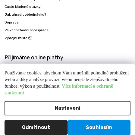
Často kladené otázky
Jak uhradit objednávku?
Doprava
Velkoobchodní spolupráce
Výdejní místo 📦
Přijímáme online platby
Používáme cookies, abychom Vám umožnili pohodlné prohlížení
webu a díky analýze provozu webu neustále zlepšovali jeho
funkce, výkon a použitelnost.
Více informací o ochraně
soukromí
Nastavení
Copyright 2026
Fit-day
. Všechna práva vyhrazena.
Upravit nastavení cookies
Design
Shoptak.cz
| Platforma
Shoptet
Odmítnout
Souhlasím