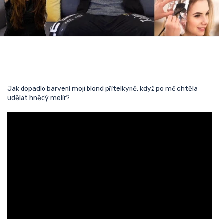
Jak dopadlo barvení moji blond přítelkyně, když po mě chtěla
udělat hnědý melír?