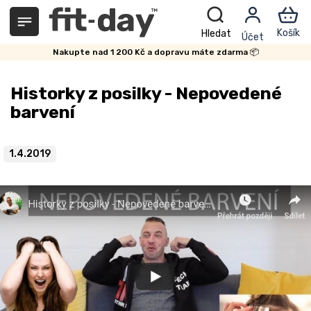
Přejít
na
obsah
Nakupte nad 1 200 Kč a dopravu máte zdarma 📦
Historky z posilky - Nepovedené
barvení
1.4.2019