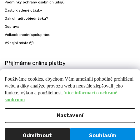
Podmínky ochrany osobních údajů
Často kladené otázky
Jak uhradit objednávku?
Doprava
Velkoobchodní spolupráce
Výdejní místo 📦
Přijímáme online platby
Používáme cookies, abychom Vám umožnili pohodlné prohlížení
webu a díky analýze provozu webu neustále zlepšovali jeho
funkce, výkon a použitelnost.
Více informací o ochraně
soukromí
Nastavení
Copyright 2026
Fit-day
. Všechna práva vyhrazena.
Upravit nastavení cookies
Design
Shoptak.cz
| Platforma
Shoptet
Odmítnout
Souhlasím