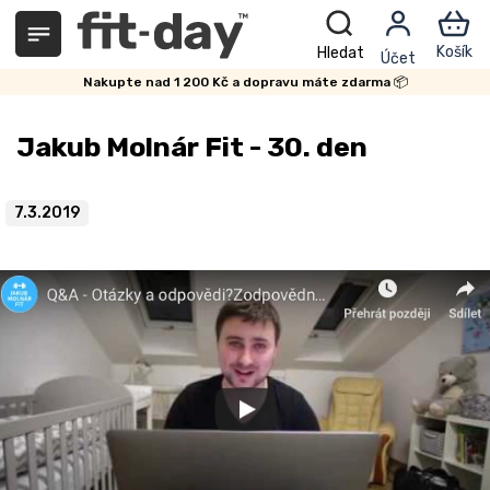
Přejít
na
obsah
Nakupte nad 1 200 Kč a dopravu máte zdarma 📦
Jakub Molnár Fit - 30. den
7.3.2019