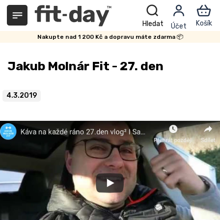
Přejít
na
obsah
Nakupte nad 1 200 Kč a dopravu máte zdarma 📦
Jakub Molnár Fit - 27. den
4.3.2019