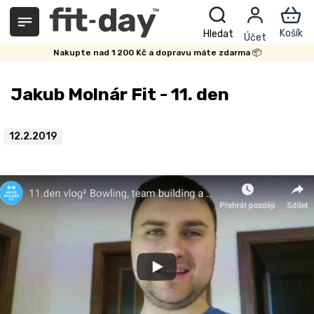
Přejít
na
obsah
Nakupte nad 1 200 Kč a dopravu máte zdarma 📦
Jakub Molnár Fit - 11. den
12.2.2019