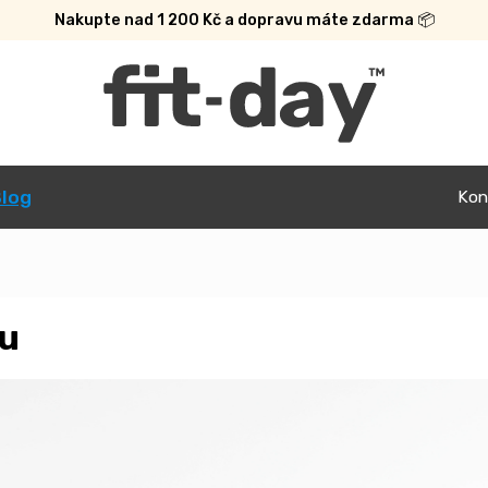
Nakupte nad 1 200 Kč a dopravu máte zdarma 📦
log
Kon
ou