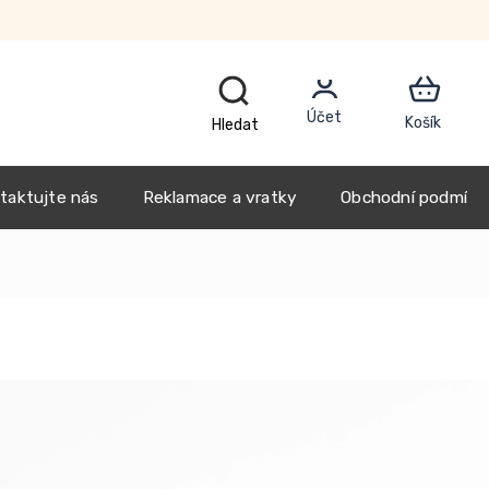
CZK
taktujte nás
Reklamace a vratky
Obchodní podmínk