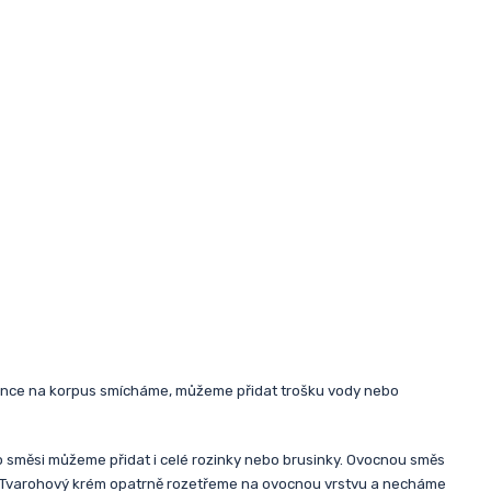
ence na korpus smícháme, můžeme přidat trošku vody nebo
o směsi můžeme přidat i celé rozinky nebo brusinky. Ovocnou směs
m. Tvarohový krém opatrně rozetřeme na ovocnou vrstvu a necháme