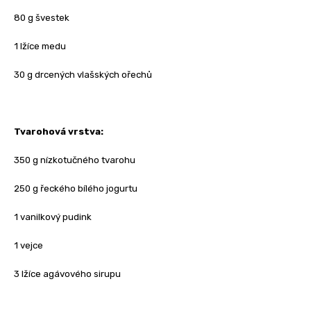
80 g švestek
1 lžíce medu
30 g drcených vlašských ořechů
Tvarohová vrstva:
350 g nízkotučného tvarohu
250 g řeckého bílého jogurtu
1 vanilkový pudink
1 vejce
3 lžíce agávového sirupu