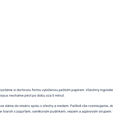
hystáme si dortovou formu vyloženou pečícím papírem. Všechny ingredi
korpus necháme péct po dobu cca 5 minut.
oce dáme do mixéru spolu s ořechy a medem. Pečlivě vše rozmixujeme, d
áme tvaroh s jogurtem, vanilkovým pudinkem, vejcem a agávovým sirupe