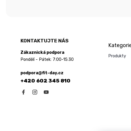
Přeskočit
KONTAKTUJTE NÁS
Kategori
kategorie
Zákaznická podpora
Produkty
Pondělí - Pátek: 7:00-15:30
podpora@fit-day.cz
+420 602 345 810