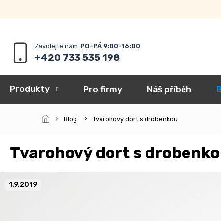
Přejít
na
obsah
+420 733 535 198
Produkty
Pro firmy
Náš příběh
B
Blog
Tvarohový dort s drobenkou
Tvarohový dort s drobenk
1.9.2019