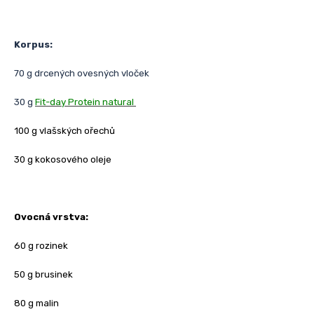
Korpus:
70 g drcených ovesných vloček
30 g
Fit-day Protein natural
100 g vlašských ořechů
30 g kokosového oleje
Ovocná vrstva:
60 g rozinek
50 g brusinek
80 g malin