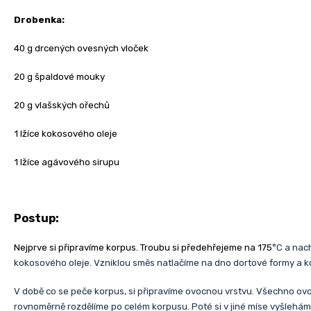
Drobenka:
40 g drcených ovesných vloček
20 g špaldové mouky
20 g vlašských ořechů
1 lžíce kokosového oleje
1 lžíce agávového sirupu
Postup:
Nejprve si připravíme korpus. Troubu si předehřejeme na 175
°C a nac
kokosového oleje. Vzniklou směs natlačíme na dno dortové formy a 
V době co se peče korpus, si připravíme ovocnou vrstvu. Všechno ov
rovnoměrně rozdělíme po celém korpusu. Poté si v jiné míse vyšleh