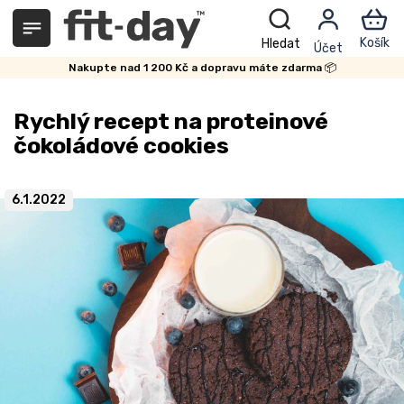
Přejít
na
obsah
Nakupte nad 1 200 Kč a dopravu máte zdarma 📦
Rychlý recept na proteinové
čokoládové cookies
6.1.2022