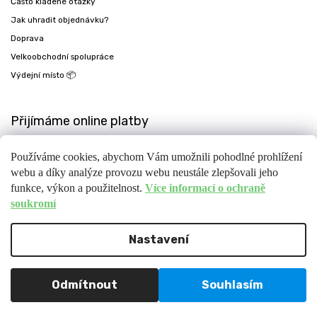
Často kladené otázky
Jak uhradit objednávku?
Doprava
Velkoobchodní spolupráce
Výdejní místo 📦
Přijímáme online platby
Používáme cookies, abychom Vám umožnili pohodlné prohlížení
webu a díky analýze provozu webu neustále zlepšovali jeho
funkce, výkon a použitelnost.
Více informací o ochraně
soukromí
Nastavení
Copyright 2026
Fit-day
. Všechna práva vyhrazena.
Upravit nastavení cookies
Design
Shoptak.cz
| Platforma
Shoptet
Odmítnout
Souhlasím