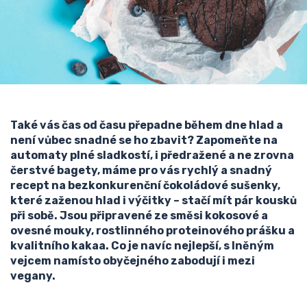
Také vás čas od času přepadne během dne hlad a
není vůbec snadné se ho zbavit? Zapomeňte na
automaty plné sladkostí, i předražené a ne zrovna
čerstvé bagety, máme pro vás rychlý a snadný
recept na bezkonkurenční čokoládové sušenky,
které zaženou hlad i výčitky – stačí mít pár kousků
při sobě. Jsou připravené ze směsi kokosové a
ovesné mouky, rostlinného proteinového prášku a
kvalitního kakaa. Co je navíc nejlepší, s lněným
vejcem namísto obyčejného zabodují i mezi
vegany.