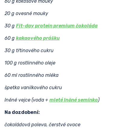
60 g kokosové mouky
20 g ovesné mouky
30 g
Fit-day protein premium čokoláda
60 g
kakaového prášku
30 g třtinového cukru
100 g rostlinného oleje
60 ml rostlinného mléka
špetka vanilkového cukru
lněné vejce (voda +
mleté lněné semínko
)
Na dozdobení:
čokoládová poleva, čerstvé ovoce