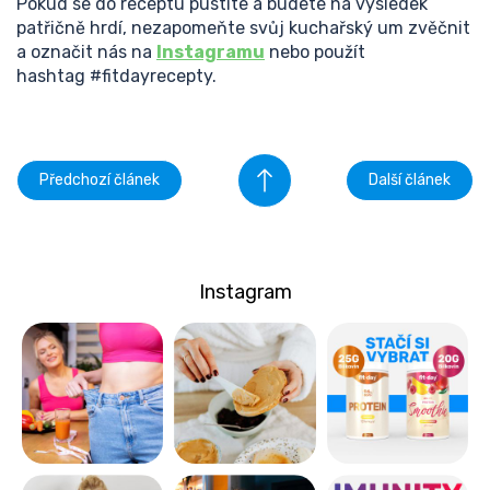
Pokud se do receptu pustíte a budete na výsledek
patřičně hrdí, nezapomeňte svůj kuchařský um zvěčnit
a označit nás na
Instagramu
nebo použít
hashtag #fitdayrecepty.
Předchozí článek
Další článek
Instagram