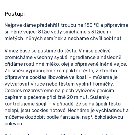
Postup:
Nejprve dáme předehřát troubu na
180 °C a připravíme
si lněné vejce: 8 lžic vody smícháme s 3 lžícemi
mletých lněných semínek a necháme chvíli bobtnat.
V mezičase se pustíme do těsta. V míse pečlivě
promícháme všechny sypké ingredience a následně
přidáme rostlinné mléko, olej a připravené lněné vejce.
Ze směsi vypracujeme kompaktní těsto, z kterého
připravíme cookies libovolné velikosti – můžeme je
vytvarovat v ruce nebo těstem vyplnit formičky.
Cookies rozprostřeme na plech vyložený pečicím
papírem a pečeme přibližně 20 minut. Sušenky
kontrolujeme špejlí – v případě, že se na špejli těsto
nelepí, jsou cookies hotové. N
echáme je vychladnout a
můžeme dozdobit podle fantazie, např. čokoládovou
polevou.