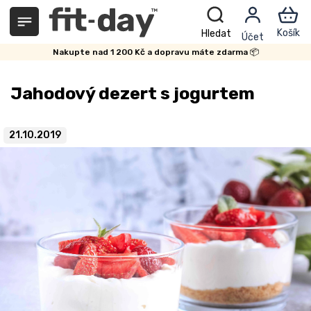
Přejít
na
obsah
Nakupte nad 1 200 Kč a dopravu máte zdarma 📦
Jahodový dezert s jogurtem
21.10.2019