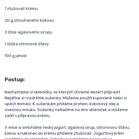
1 ztužovač krému
20 g strouhaného kokosu
3 lžíce agávového sirupu
1 lžička citronové šťávy
100 g jahod
Postup:
Nachystáme si skleničky, ve kterých chceme dezert připravit.
Nejdříve si rozdrtíme sušenky. Můžeme použít kupované nebo si
upéct domácí. K sušenkám přidáme protein, kokosový olej a
ovesnou mouku. Sušenky natlačíme na dno skleniček a můžeme
začít s přípravou krému.
V míse si smícháme řecký jogurt, agávový sirup, citronovou šťávu,
kokos a nakonec do krému přidáme ztužovač. Jogurtový krém