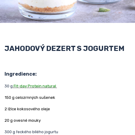
JAHODOVÝ DEZERT S JOGURTEM
Ingredience:
30 g
Fit-day Protein natural
150 g celozrnných sušenek
2 lžíce kokosového oleje
20 g ovesné mouky
300 g řeckého bílého jogurtu