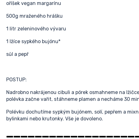
oříšek vegan margarínu
500g mraženého hrášku
1 litr zeleninového vývaru
1 lžíce sypkého bujónu*
sůl a pepř
POSTUP:
Nadrobno nakrájenou cibuli a pórek osmahneme na lžičc
polévka začne vařit, stáhneme plamen a necháme 30 min
Polévku dochutíme sypkým bujónem, solí, pepřem a mix
bylinkami nebo krutonky. Vše je dovoleno.
__________________