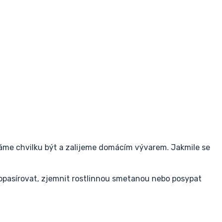
áme chvilku být a zalijeme domácím vývarem. Jakmile se
asírovat, zjemnit rostlinnou smetanou nebo posypat