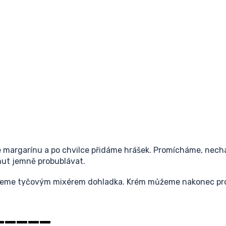
e margarínu a po chvilce přidáme hrášek. Promícháme, nech
ut jemně probublávat.
neme tyčovým mixérem dohladka. Krém můžeme nakonec prop
_____