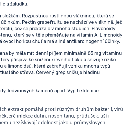
lic a žaludku.
ým složkám. Rozpustnou rostlinnou vlákninou, která se
m účinkům. Pektin grapefruitu se nachází ve vláknině, jež
sterolu, což se prokázalo v mnoha studiích. Flavonoidy
otenu, který se v těle přeměňuje na vitamin A. Limonoidy
á ovoci hořkou chuť a má silné antikarcinogenní účinky.
žena by měla mít denní příjem minimálně 85 mg vitaminu
ý přispívá ke snížení krevního tlaku a snižuje riziko
u a limonoidsů, které zabraňují vzniku mnoha typů
tlustého střeva. Červený grep snižuje hladinu
idy, ledvinových kamenů apod. Vypití sklenice
jejich extrakt pomáhá proti různým druhům bakterií, virů
některé infekce dutin, nosohltanu, průdušek, uší i
i němu nezískávají odolnost jako u průmyslových