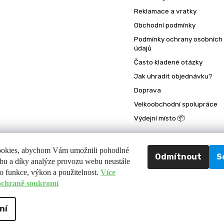
Reklamace a vratky
Obchodní podmínky
Podmínky ochrany osobních
údajů
Často kladené otázky
Jak uhradit objednávku?
Doprava
Velkoobchodní spolupráce
Výdejní místo 📦
okies, abychom Vám umožnili pohodlné
Odmítnout
S
bu a díky analýze provozu webu neustále
ho funkce, výkon a použitelnost.
Více
 ochraně soukromí
Copyright 2026
Fit-day
. Všechna práva vyhrazena.
Upravit nastavení cookies
Design
Shoptak.cz
| Platforma
Shoptet
ní