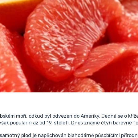
ribském moři, odkud byl odvezen do Ameriky. Jedná se o kř
však populární až od 19. století. Dnes známe čtyři barevné for
, samotný plod je napěchován blahodárně působícími přírodn