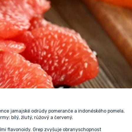
ížence jamajské odrůdy pomeranče a indonéského pomela.
my: bílý, žlutý, růžový a červený.
ími flavonoidy. Grep zvyšuje obranyschopnost