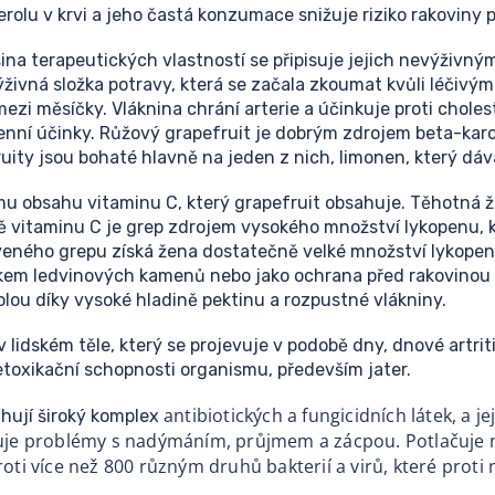
rolu v krvi a jeho častá konzumace snižuje riziko rakoviny p
šina terapeutických vlastností se připisuje jejich nevýživn
výživná složka potravy, která se začala zkoumat kvůli léčivý
 mezi měsíčky. Vláknina chrání arterie a účinkuje proti chole
genní účinky. Růžový grapefruit je dobrým zdrojem beta-kar
ruity jsou bohaté hlavně na jeden z nich, limonen, který dáv
mu obsahu vitaminu C, který grapefruit obsahuje. Těhotná 
 vitaminu C je grep zdrojem vysokého množství lykopenu, kter
eného grepu získá žena dostatečně velké množství lykopen
ikem ledvinových kamenů nebo jako ochrana před rakovinou 
lou díky vysoké hladině pektinu a rozpustné vlákniny.
lidském těle, který se projevuje v podobě dny, dnové artrit
toxikační schopnosti organismu, především jater.
antibiotických a fungicidních látek, a 
ahují široký komplex
mírňuje problémy s nadýmáním, průjmem a zácpou. Potlačuje 
roti více než 800 různým druhů bakterií a virů, které prot