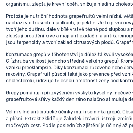
organismu, zlepšuje krevní oběh, snižuje hladinu choleste
Protože je nutriční hodnota grapefruitů velmi nízká, vět
nachází v citrusech a jablkách, je pektin. Je to první ne
tvoří jeho dužinu, dále v bílé vrstvě těsně pod slupkou a
zlepšují proudění krve a mají antioxidační a antikarcino
jsou terpenoidy a tvoří základ citrusových plodů. Grapef
Konzumace grepů v těhotenství je důležitá kvůli vysoké
C (zhruba velikost jednoho středně velkého grepu). Kromě
vzniku preeklampsie. Díky konzumaci růžového nebo červ
rakoviny. Grapefruit působí také jako prevence před vzn
cholesterolu, udržuje tělesnou hmotnost ženy pod kontro
Grepy pomáhají i při zvýšeném výskytu kyseliny močové v 
grapefruitové šťávy každý den ráno nalačno stimuluje de
Velmi silné antibiotické účinky mají i semínka grepů. Obs
a plísní. Extrakt zklidňuje žaludek i trávící ústrojí, z
močových cest. Podle posledních zjištění je účinný až p