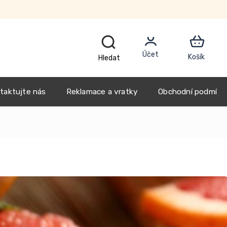
CZK
taktujte nás
Reklamace a vratky
Obchodní podmínk