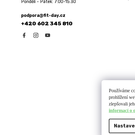
Pondělí - Pátek: 7:00-15:30
podpora@fit-day.cz
+420 602 345 810
Používáme co
prohlížení we
zlepšovali je
informací o
Nastave