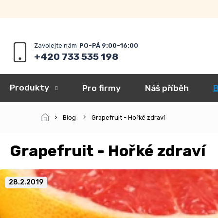
Přejít
na
obsah
+420 733 535 198
Produkty
Pro firmy
Náš příběh
B
Blog
Grapefruit - Hořké zdraví
Grapefruit - Hořké zdraví
28.2.2019