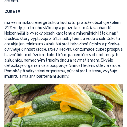
defektů.
CUKETA
má velmi nízkou energetickou hodnotu, protože obsahuje kolem
91 % vody, jen trochu vlákniny a pouze kolem 4 % sacharidů.
Nejcennější je vysoký obsah karotenu a minerálních látek, např.
draslíku, který vyplavuje z těla nadbytečnou vodu a soli. Cuketa
obsahje jen minimum kalorií. Má protirakovinné účinky a příznivě
ovlivňuje činnost srdce, střev i ledvin. Konzumace cuket prospívá
hlavně lidem obézním, diabetikům, pacientům s chorobami jater
a žlučníku, nemocným trpícím dnou a revmatismem. Skvěle
detoxikuje organismus a podporuje činnost ledvin, střev a srdce.
Pomáhá při odkyselení organismu, působí proti stresu, zvyšuje
imunitu a má antibakteriální účinky.