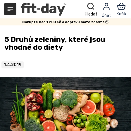
Přejít
na
obsah
Nakupte nad 1 200 Kč a dopravu máte zdarma 📦
5 Druhů zeleniny, které jsou
vhodné do diety
1.4.2019