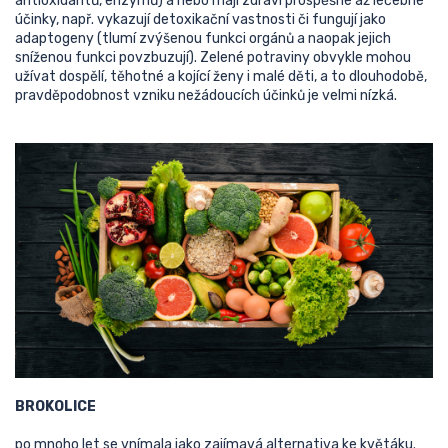
antioxidantů, enzymů) a nebo mají zdraví prospěšné až léčebné
účinky, např. vykazují detoxikační vastnosti či fungují jako
adaptogeny (tlumí zvýšenou funkci orgánů a naopak jejich
sníženou funkci povzbuzují). Zelené potraviny obvykle mohou
užívat dospělí, těhotné a kojící ženy i malé děti, a to dlouhodobě,
pravděpodobnost vzniku nežádoucích účinků je velmi nízká.
BROKOLICE
po mnoho let se vnímala jako zajímavá alternativa ke květáku.