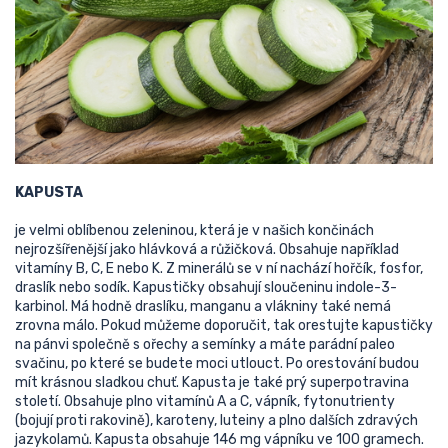
KAPUSTA
je velmi oblíbenou zeleninou, která je v našich končinách
nejrozšířenější jako hlávková a růžičková. Obsahuje například
vitamíny B, C, E nebo K. Z minerálů se v ní nachází hořčík, fosfor,
draslík nebo sodík. Kapustičky obsahují sloučeninu indole-3-
karbinol. Má hodně draslíku, manganu a vlákniny také nemá
zrovna málo. Pokud můžeme doporučit, tak orestujte kapustičky
na pánvi společně s ořechy a semínky a máte parádní paleo
svačinu, po které se budete moci utlouct. Po orestování budou
mít krásnou sladkou chuť. Kapusta je také prý superpotravina
století. Obsahuje plno vitamínů A a C, vápník, fytonutrienty
(bojují proti rakovině), karoteny, luteiny a plno dalších zdravých
jazykolamů. Kapusta obsahuje 146 mg vápníku ve 100 gramech.