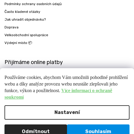
Podmínky ochrany osobních údajů
Často kladené otázky
Jak uhradit objednávku?
Doprava
Velkoobchodní spolupráce
Výdejní místo 📦
Přijímáme online platby
Používáme cookies, abychom Vám umožnili pohodlné prohlížení
webu a díky analýze provozu webu neustále zlepšovali jeho
funkce, výkon a použitelnost.
Více informací o ochraně
soukromí
Nastavení
Copyright 2026
Fit-day
. Všechna práva vyhrazena.
Upravit nastavení cookies
Design
Shoptak.cz
| Platforma
Shoptet
Odmítnout
Souhlasím