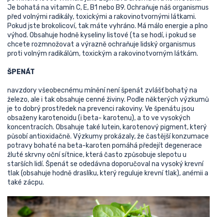
Je bohatá na vitamín C, E, B1 nebo B9. Ochraňuje náš organismus
před volnými radikály, toxickými a rakovinotvornými látkami.
Pokud jste brokolicoví, tak máte vyhráno. Má málo energie a plno
výhod. Obsahuje hodně kyseliny listové (ta se hodí, i pokud se
chcete rozmnožovat a výrazně ochraňuje lidský organismus
proti volným radikálům, toxickým a rakovinotvorným látkám.
ŠPENÁT
navzdory všeobecnému mínění není špenát zvlášť bohatý na
železo, ale i tak obsahuje cenné živiny. Podle některých výzkumů
je to dobrý prostředek na prevenci rakoviny. Ve špenátu jsou
obsaženy karotenoidu (i beta- karotenu), a to ve vysokých
koncentracích. Obsahuje také lutein, karotenový pigment, který
působí antioxidačně. Výzkumy prokázaly, že častější konzumace
potravy bohaté na beta-karoten pomáhá předejít degenerace
žluté skrvny oční sítnice, která často způsobuje slepotu u
starších lidí. Špenát se odedávna doporučoval na vysoký krevní
tlak (obsahuje hodně draslíku, který reguluje krevní tlak), anémii a
také zácpu.