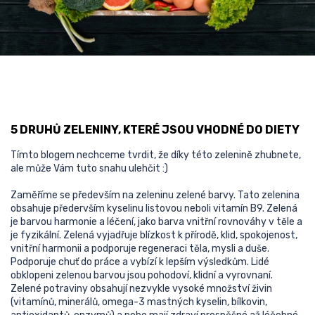
5 DRUHŮ ZELENINY, KTERÉ JSOU VHODNÉ DO DIETY
Tímto blogem nechceme tvrdit, že díky této zelenině zhubnete,
ale může Vám tuto snahu ulehčit :)
Zaměříme se především na zeleninu zelené barvy. Tato zelenina
obsahuje předervším kyselinu listovou neboli vitamín B9. Zelená
je barvou harmonie a léčení, jako barva vnitřní rovnováhy v těle a
je fyzikální. Zelená vyjadřuje blízkost k přírodě, klid, spokojenost,
vnitřní harmonii a podporuje regeneraci těla, mysli a duše.
Podporuje chuť do práce a vybízí k lepším výsledkům. Lidé
obklopeni zelenou barvou jsou pohodoví, klidní a vyrovnaní.
Zelené potraviny obsahují nezvykle vysoké množství živin
(vitamínů, minerálů, omega-3 mastných kyselin, bílkovin,