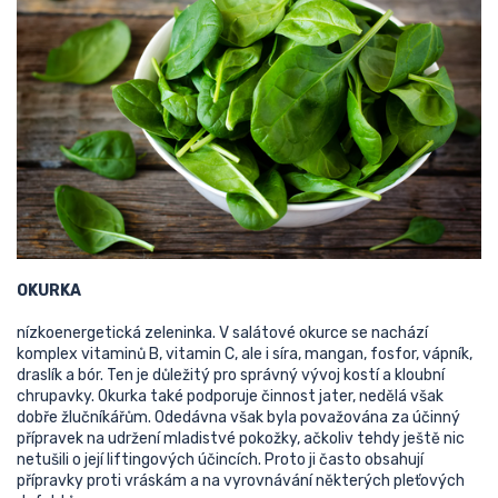
OKURKA
nízkoenergetická zeleninka. V salátové okurce se nachází
komplex vitaminů B, vitamin C, ale i síra, mangan, fosfor, vápník,
draslík a bór. Ten je důležitý pro správný vývoj kostí a kloubní
chrupavky. Okurka také podporuje činnost jater, nedělá však
dobře žlučníkářům. Odedávna však byla považována za účinný
přípravek na udržení mladistvé pokožky, ačkoliv tehdy ještě nic
netušili o její liftingových účincích. Proto ji často obsahují
přípravky proti vráskám a na vyrovnávání některých pleťových