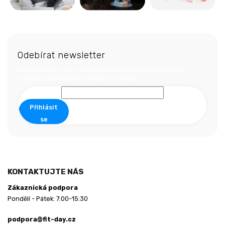
Z
á
Odebírat newsletter
p
a
Vložte svůj e-mail a my vám budeme zasílat informace o
nových produktech na našem e-shopu.
t
í
Přihlásit
se
KONTAKTUJTE NÁS
Zákaznická podpora
Pondělí - Pátek: 7:00-15:30
podpora@fit-day.cz