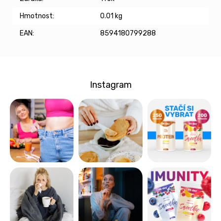
Hmotnost
:
0.01 kg
EAN
:
8594180799288
Instagram