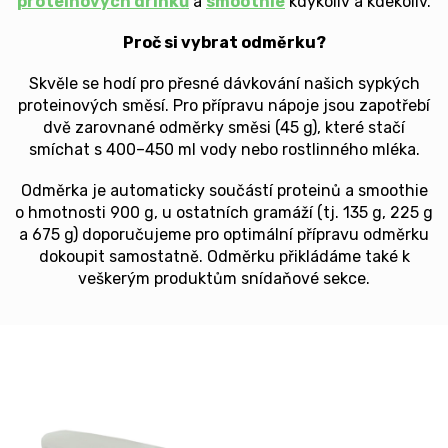
proteinových drinků
a
smoothie
kdykoliv a kdekoliv.
Proč si vybrat odměrku?
Skvěle se hodí pro přesné dávkování našich sypkých
proteinových směsí. Pro přípravu nápoje jsou zapotřebí
dvě zarovnané odměrky směsi (45 g), které stačí
smíchat s 400–450 ml vody nebo rostlinného mléka.
Odměrka je automaticky součástí proteinů a smoothie
o hmotnosti 900 g, u ostatních gramáží (tj. 135 g, 225 g
a 675 g) doporučujeme pro optimální přípravu odměrku
dokoupit samostatně. Odměrku přikládáme také k
veškerým produktům snídaňové sekce.