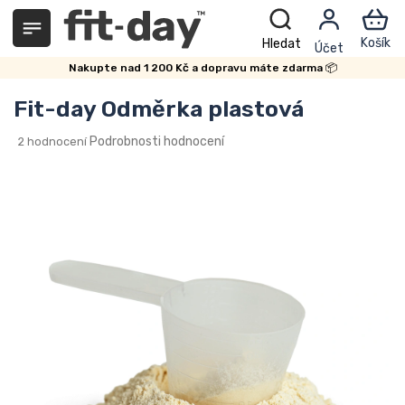
Přejít
na
obsah
Nakupte nad 1 200 Kč a dopravu máte zdarma 📦
Fit-day Odměrka plastová
Průměrné
Podrobnosti hodnocení
2 hodnocení
hodnocení
produktu
je
5,0
z
5
hvězdiček.