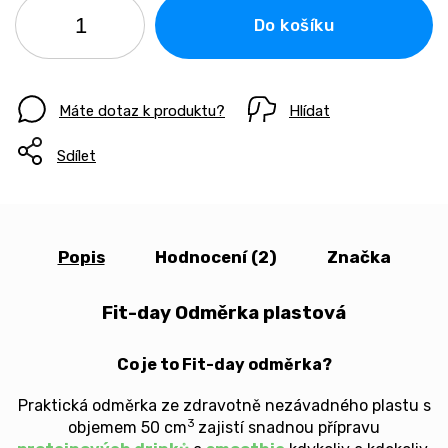
Do košíku
Máte dotaz k produktu?
Hlídat
Sdílet
Popis
Hodnocení (2)
Značka
Fit-day Odměrka plastová
Co je to Fit-day odměrka?
Praktická odměrka ze zdravotně nezávadného plastu s
3
objemem 50 cm
zajistí snadnou přípravu