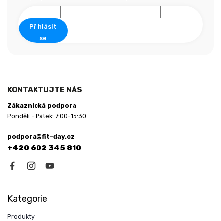
t
í
Přihlásit
se
KONTAKTUJTE NÁS
Zákaznická podpora
Pondělí - Pátek: 7:00-15:30
podpora@fit-day.cz
+420 602 345 810
Kategorie
Produkty