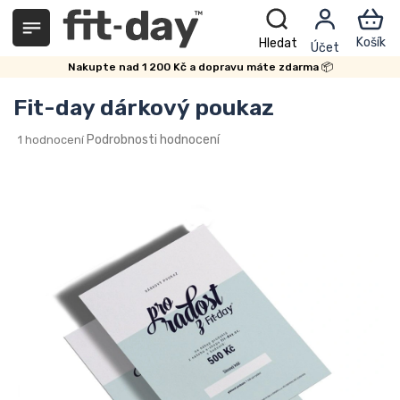
Přejít
na
obsah
Nakupte nad 1 200 Kč a dopravu máte zdarma 📦
Fit-day dárkový poukaz
Průměrné
Podrobnosti hodnocení
1 hodnocení
hodnocení
produktu
je
5,0
z
5
hvězdiček.