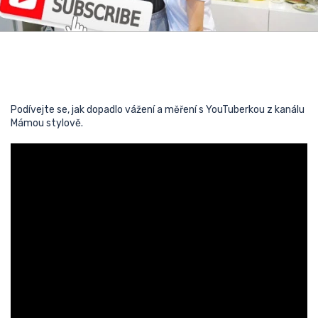
Podívejte se, jak dopadlo vážení a měření s YouTuberkou z kanálu
Mámou stylově.