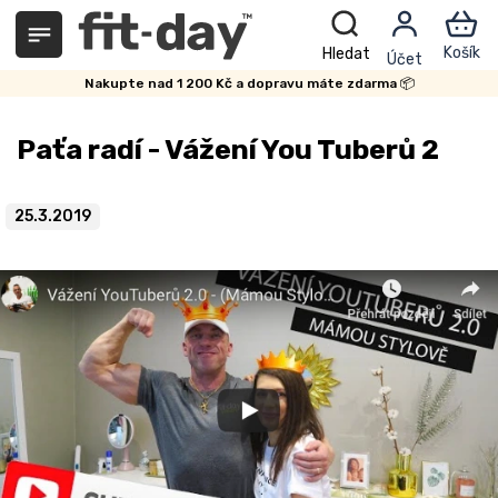
Přejít
na
obsah
Nakupte nad 1 200 Kč a dopravu máte zdarma 📦
Paťa radí - Vážení You Tuberů 2
25.3.2019