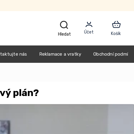
CZK
taktujte nás
Reklamace a vratky
Obchodní podmínk
ový plán?