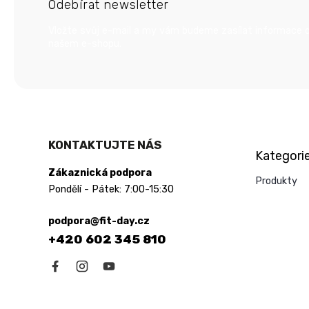
Odebírat newsletter
a
t
Vložte svůj e-mail a my vám budeme zasílat informace 
í
našem e-shopu.
Přeskočit
KONTAKTUJTE NÁS
Kategori
kategorie
Zákaznická podpora
Produkty
Pondělí - Pátek: 7:00-15:30
podpora@fit-day.cz
+420 602 345 810