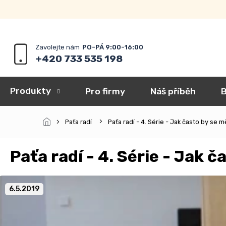
Přejít
na
obsah
+420 733 535 198
Produkty
Pro firmy
Náš příběh
B
Paťa radí
Paťa radí - 4. Série - Jak často by se 
Paťa radí - 4. Série - Jak 
6.5.2019