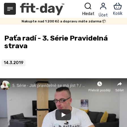
Přejít
na
obsah
Nakupte nad 1 200 Kč a dopravu máte zdarma 📦
Paťa radí - 3. Série Pravidelná
strava
14.3.2019