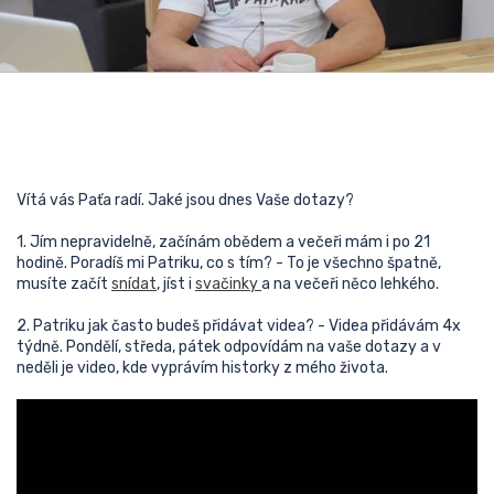
Vítá vás Paťa radí. Jaké jsou dnes Vaše dotazy?
1. Jím nepravidelně, začínám obědem a večeři mám i po 21
hodině. Poradíš mi Patriku, co s tím? - To je všechno špatně,
musíte začít
snídat
, jíst i
svačinky
a na večeři něco lehkého.
2. Patriku jak často budeš přidávat videa? - Videa přidávám 4x
týdně. Pondělí, středa, pátek odpovídám na vaše dotazy a v
neděli je video, kde vyprávím historky z mého života.