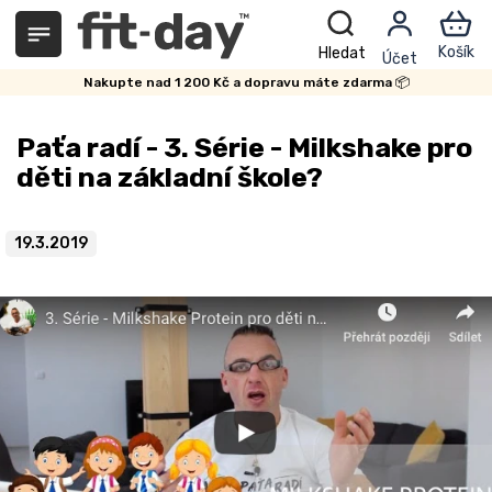
Přejít
na
obsah
Nakupte nad 1 200 Kč a dopravu máte zdarma 📦
Paťa radí - 3. Série - Milkshake pro
děti na základní škole?
19.3.2019