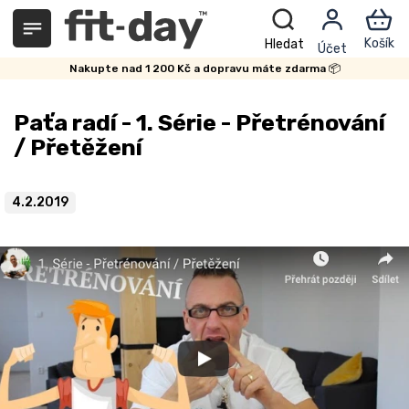
Přejít
na
obsah
Nakupte nad 1 200 Kč a dopravu máte zdarma 📦
Paťa radí - 1. Série - Přetrénování
/ Přetěžení
4.2.2019