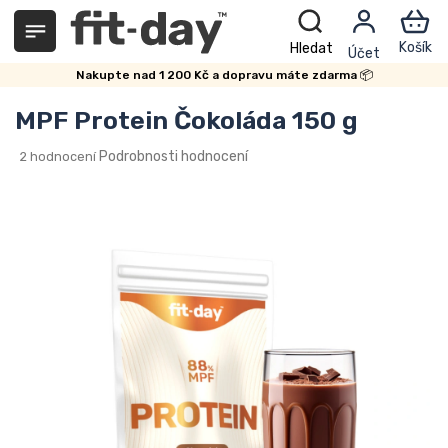
Přejít
na
obsah
Nakupte nad 1 200 Kč a dopravu máte zdarma 📦
MPF Protein Čokoláda 150 g
Průměrné
Podrobnosti hodnocení
2 hodnocení
hodnocení
produktu
je
3,0
z
5
hvězdiček.