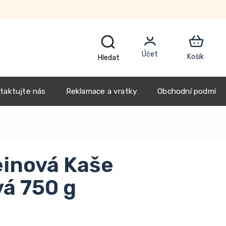
CZK
taktujte nás
Reklamace a vratky
Obchodní podmínk
inová Kaše
á 750 g