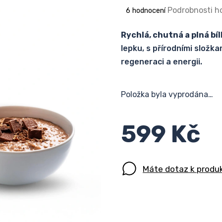
Průměrné
Podrobnosti h
6 hodnocení
hodnocení
produktu
Rychlá, chutná a plná bíl
je
lepku, s přírodními složka
5,0
regeneraci a energii.
z
5
hvězdiček.
Položka byla vyprodána…
599 Kč
Máte dotaz k produ