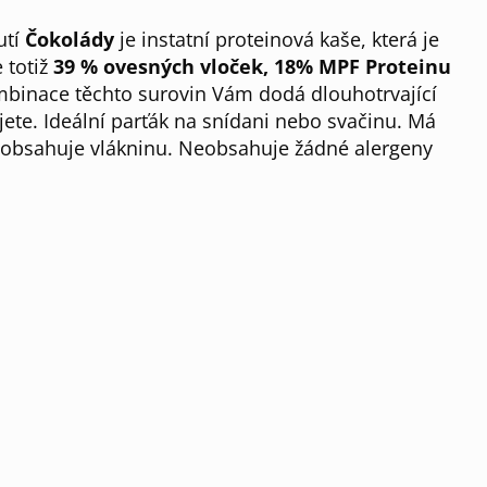
utí
Čokolády
je instatní proteinová kaše, která je
 totiž
39 % ovesných vloček, 18% MPF Proteinu
binace těchto surovin Vám dodá dlouhotrvající
jete. Ideální parťák na snídani nebo svačinu. Má
 obsahuje vlákninu. Neobsahuje žádné alergeny