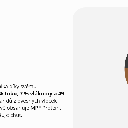
yniká díky svému
% tuku, 7 % vlákniny a 49
aridů z ovesných vloček
ově obsahuje MPF Protein,
šuje chuť.