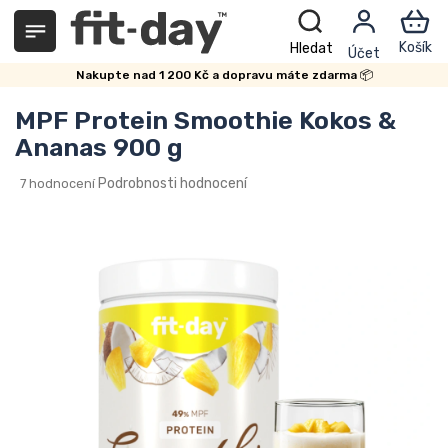
Přejít
na
obsah
Nakupte nad 1 200 Kč a dopravu máte zdarma 📦
MPF Protein Smoothie Kokos &
Ananas 900 g
Průměrné
Podrobnosti hodnocení
7 hodnocení
hodnocení
produktu
je
5,0
z
5
hvězdiček.