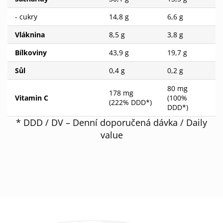
- cukry
14,8 g
6,6 g
Vláknina
8,5 g
3,8 g
Bílkoviny
43,9 g
19,7 g
Sůl
0,4 g
0,2 g
80 mg
178 mg
Vitamin C
(100%
(222% DDD*)
DDD*)
* DDD / DV – Denní doporučená dávka / Daily
value