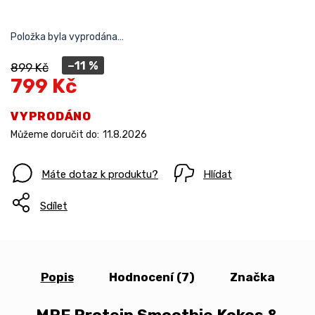
Položka byla vyprodána…
–11 %
899 Kč
799 Kč
VYPRODÁNO
Můžeme doručit do:
11.8.2026
Máte dotaz k produktu?
Hlídat
Sdílet
Popis
Hodnocení (7)
Značka