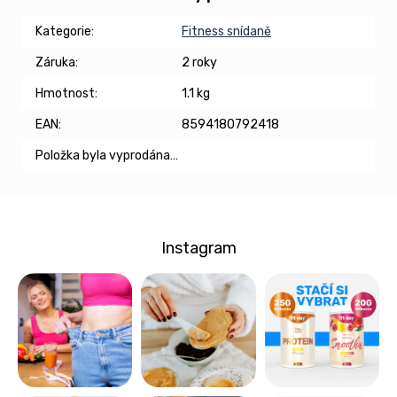
Kategorie
:
Fitness snídaně
Záruka
:
2 roky
Hmotnost
:
1.1 kg
EAN
:
8594180792418
Položka byla vyprodána…
Instagram