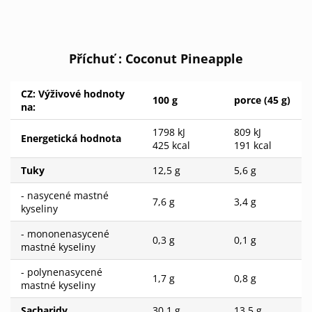
Příchuť : Coconut Pineapple
CZ: Výživové hodnoty
100 g
porce (45 g)
na:
1798 kJ
809 kJ
Energetická hodnota
425 kcal
191 kcal
Tuky
12,5 g
5,6 g
- nasycené mastné
7,6 g
3,4 g
kyseliny
- mononenasycené
0,3 g
0,1 g
mastné kyseliny
- polynenasycené
1,7 g
0,8 g
mastné kyseliny
Sacharidy
30,1 g
13,5 g