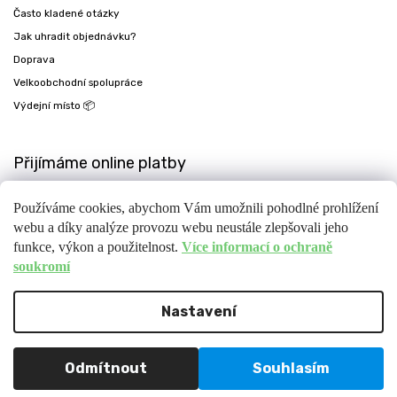
Často kladené otázky
Jak uhradit objednávku?
Doprava
Velkoobchodní spolupráce
Výdejní místo 📦
Přijímáme online platby
Používáme cookies, abychom Vám umožnili pohodlné prohlížení
webu a díky analýze provozu webu neustále zlepšovali jeho
funkce, výkon a použitelnost.
Více informací o ochraně
soukromí
Nastavení
Copyright 2026
Fit-day
. Všechna práva vyhrazena.
Upravit nastavení cookies
Design
Shoptak.cz
| Platforma
Shoptet
Odmítnout
Souhlasím