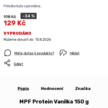
Položka byla vyprodána…
–34 %
198 Kč
129 Kč
VYPRODÁNO
Můžeme doručit do:
13.8.2026
Máte dotaz k produktu?
Hlídat
Sdílet
Popis
Hodnocení
Značka
MPF Protein Vanilka 150 g