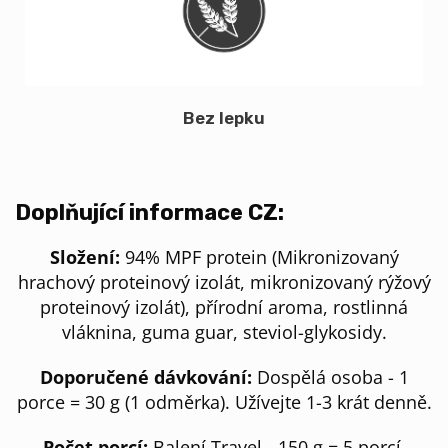
Bez lepku
Doplňující informace CZ:
Složení:
94% MPF protein (Mikronizovaný
hrachový proteinový izolát, mikronizovaný rýžový
proteinový izolát), přírodní aroma, rostlinná
vláknina, guma guar, steviol-glykosidy.
Doporučené dávkování:
Dospělá osoba - 1
porce = 30 g (1 odměrka). Užívejte 1-3 krát denně.
Počet porcí:
Balení Travel - 150 g = 5 porcí.