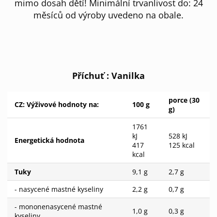
mimo dosah dětí! Minimální trvanlivost do: 24
měsíců od výroby uvedeno na obale.
Příchuť : Vanilka
porce (30
CZ: Výživové hodnoty na:
100 g
g)
1761
kJ
528 kJ
Energetická hodnota
417
125 kcal
kcal
Tuky
9,1 g
2,7 g
- nasycené mastné kyseliny
2,2 g
0,7 g
- mononenasycené mastné
1,0 g
0,3 g
kyseliny