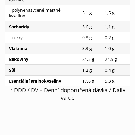
- polynenasycené mastné
5,1 g
1,5 g
kyseliny
Sacharidy
3,6 g
1,1 g
- cukry
0,8 g
0,2 g
Vláknina
3,3 g
1,0 g
Bílkoviny
81,5 g
24,5 g
Sůl
1,2 g
0,4 g
Esenciální aminokyseliny
17,6 g
5,3 g
* DDD / DV – Denní doporučená dávka / Daily
value