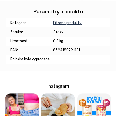
Parametry produktu
Kategorie
:
Fitness produkty
Záruka
:
2 roky
Hmotnost
:
0.2 kg
EAN
:
8594180791121
Položka byla vyprodána…
Instagram