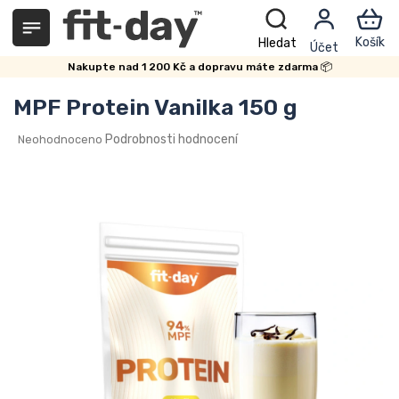
Přejít
na
obsah
Nakupte nad 1 200 Kč a dopravu máte zdarma 📦
MPF Protein Vanilka 150 g
Průměrné
Podrobnosti hodnocení
Neohodnoceno
hodnocení
produktu
je
0,0
z
5
hvězdiček.