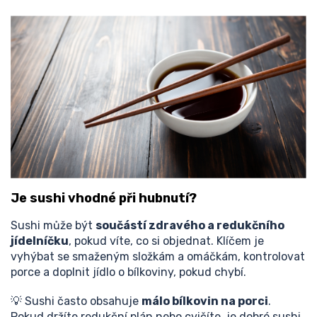
Je sushi vhodné při hubnutí?
Sushi může být
součástí zdravého a redukčního
jídelníčku
, pokud víte, co si objednat. Klíčem je
vyhýbat se smaženým složkám a omáčkám, kontrolovat
porce a doplnit jídlo o bílkoviny, pokud chybí.
💡 Sushi často obsahuje
málo bílkovin na porci
.
Pokud držíte redukční plán nebo cvičíte, je dobré sushi