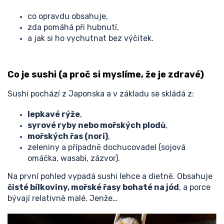
co opravdu obsahuje,
zda pomáhá při hubnutí,
a jak si ho vychutnat bez výčitek.
Co je sushi (a proč si myslíme, že je zdravé)
Sushi pochází z Japonska a v základu se skládá z:
lepkavé rýže
,
syrové ryby nebo mořských plodů
,
mořských řas (nori)
,
zeleniny a případně dochucovadel (sojová
omáčka, wasabi, zázvor).
Na první pohled vypadá sushi lehce a dietně. Obsahuje
čisté bílkoviny, mořské řasy bohaté na jód
, a porce
bývají relativně malé. Jenže…