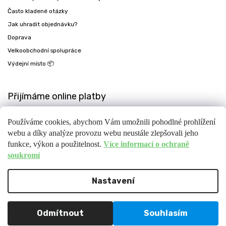
Často kladené otázky
Jak uhradit objednávku?
Doprava
Velkoobchodní spolupráce
Výdejní místo 📦
Přijímáme online platby
Používáme cookies, abychom Vám umožnili pohodlné prohlížení
webu a díky analýze provozu webu neustále zlepšovali jeho
funkce, výkon a použitelnost.
Více informací o ochraně
soukromí
Nastavení
Copyright 2026
Fit-day
. Všechna práva vyhrazena.
Upravit nastavení cookies
Design
Shoptak.cz
| Platforma
Shoptet
Odmítnout
Souhlasím