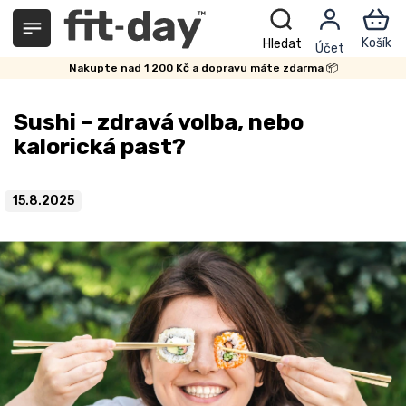
Přejít
na
obsah
Nakupte nad 1 200 Kč a dopravu máte zdarma 📦
Sushi – zdravá volba, nebo
kalorická past?
15.8.2025