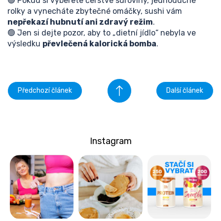
🟢 Pokud si vyberete čerstvé suroviny, jednoduché
rolky a vynecháte zbytečné omáčky, sushi vám
nepřekazí hubnutí ani zdravý režim
.
🟢 Jen si dejte pozor, aby to „dietní jídlo“ nebyla ve
výsledku
převlečená kalorická bomba
.
Předchozí článek
Další článek
Instagram