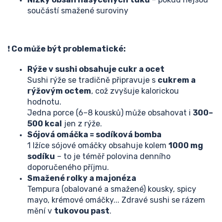
součástí smažené suroviny
❗
Co může být problematické:
Rýže v sushi obsahuje cukr a ocet
Sushi rýže se tradičně připravuje s
cukrem a
rýžovým octem
, což zvyšuje kalorickou
hodnotu.
Jedna porce (6–8 kousků) může obsahovat i
300–
500 kcal
jen z rýže.
Sójová omáčka = sodíková bomba
1 lžíce sójové omáčky obsahuje kolem
1000 mg
sodíku
– to je téměř polovina denního
doporučeného příjmu.
Smažené rolky a majonéza
Tempura (obalované a smažené) kousky, spicy
mayo, krémové omáčky... Zdravé sushi se rázem
mění v
tukovou past
.