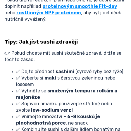
doplnit například
proteinovým smoothie Fit-day
nebo
rostlinným MPF proteinem
, aby byl jídelníček
nutričně vyvážený.
Tipy: Jak jíst sushi zdravěji
👉 Pokud chcete mít sushi skutečně zdravé, držte se
těchto zásad:
✅ Dejte přednost
sashimi
(syrové ryby bez rýže)
✅ Vyberte si
maki
s čerstvou zeleninou nebo
lososem
✅ Vyhněte se
smaženým tempura rolkám a
majonéze
✅ Sójovou omáčku používejte střídmě nebo
zvolte
low-sodium verzi
✅ Vnímejte množství –
6–8 kousků je
plnohodnotná porce
, ne snack
✅ Kombinujte sushi s dalším jídlem bohatým na