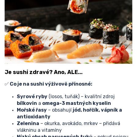
Je sushi zdravé? Ano, ALE...
✅
Co je na sushi výživově přínosné:
Syrové ryby
(losos, tuňák) – kvalitní zdroj
bílkovin
a
omega-3 mastných kyselin
Mořské řasy
– obsahují
jód, hořčík, vápník a
antioxidanty
Zelenina
– okurka, avokádo, mrkev – přidává
vlákninu a vitamíny
Nízký obsah nasycených tuků
– pokud nejsou