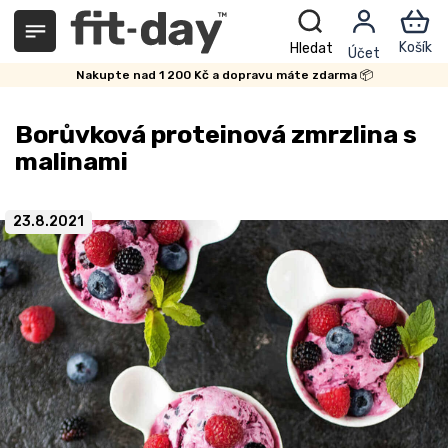
Přejít
na
obsah
Nakupte nad 1 200 Kč a dopravu máte zdarma 📦
Borůvková proteinová zmrzlina s
malinami
23.8.2021