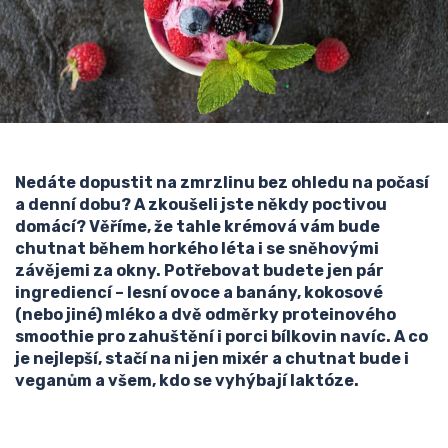
Nedáte dopustit na zmrzlinu bez ohledu na počasí
a denní dobu? A zkoušeli jste někdy poctivou
domácí? Věříme, že tahle krémová vám bude
chutnat během horkého léta i se sněhovými
závějemi za okny. Potřebovat budete jen pár
ingrediencí – lesní ovoce a banány, kokosové
(nebo jiné) mléko a dvě odměrky proteinového
smoothie pro zahuštění i porci bílkovin navíc. A co
je nejlepší, stačí na ni jen mixér a chutnat bude i
veganům a všem, kdo se vyhýbají laktóze.