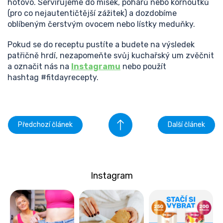
hotovo. Servírujeme do misek, pohárů nebo kornoutků
(pro co nejautentičtější zážitek) a dozdobíme
oblíbeným čerstvým ovocem nebo lístky meduňky.
Pokud se do receptu pustíte a budete na výsledek
patřičně hrdí, nezapomeňte svůj kuchařský um zvěčnit
a označit nás na
Instagramu
nebo použít
hashtag #fitdayrecepty.
Předchozí článek
Další článek
Instagram