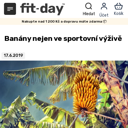
Přejít
na
obsah
Nakupte nad 1 200 Kč a dopravu máte zdarma 📦
Banány nejen ve sportovní výživě
17.6.2019