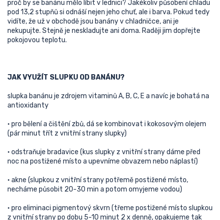
proč by se banánu mělo líbit v lednici? Jakékoliv působení chladu
pod 13,2 stupňů si odnáší nejen jeho chuť, ale i barva. Pokud tedy
vidíte, že už v obchodě jsou banány v chladničce, ani je
nekupujte. Stejně je neskladujte ani doma. Raději jim dopřejte
pokojovou teplotu.
JAK VYUŽÍT SLUPKU OD BANÁNU?
slupka banánu je zdrojem vitaminů A, B, C, E a navíc je bohatá na
antioxidanty
• pro bělení a čištění zbů, dá se kombinovat i kokosovým olejem
(pár minut třít z vnitřní strany slupky)
• odstraňuje bradavice (kus slupky z vnitřní strany dáme před
noc na postižené místo a upevníme obvazem nebo náplastí)
•
akne
(slupkou z vnitřní strany potřemě postižené místo,
necháme působit 20-30 min a potom omyjeme vodou)
• pro eliminaci pigmentový skvrn (třeme postižené místo slupkou
z vnitřní strany po dobu 5-10 minut 2 x denně, opakujeme tak