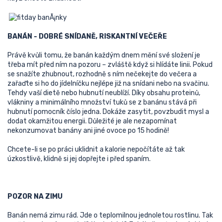
BANÁN - DOBRÉ SNÍDANĚ, RISKANTNÍ VEČEŘE
Právě kvůli tomu, že banán každým dnem mění své složení je
třeba mít před ním na pozoru – zvláště když si hlídáte linii. Pokud
se snažíte zhubnout, rozhodně s ním nečekejte do večera a
zařaďte si ho do jídelníčku nejlépe již na snídani nebo na svačinu.
Tehdy vaší dietě nebo hubnutí neublíží. Díky obsahu proteinů,
vlákniny a minimálního množství tuků se z banánu stává při
hubnutí pomocník číslo jedna. Dokáže zasytit, povzbudit mysl a
dodat okamžitou energii. Důležité je ale nezapomínat
nekonzumovat banány ani jiné ovoce po 15 hodině!
Chcete-li se po práci uklidnit a kalorie nepočítáte až tak
úzkostlivě, klidně si jej dopřejte i před spaním.
POZOR NA ZIMU
Banán nemá zimu rád. Jde o teplomilnou jednoletou rostlinu. Tak