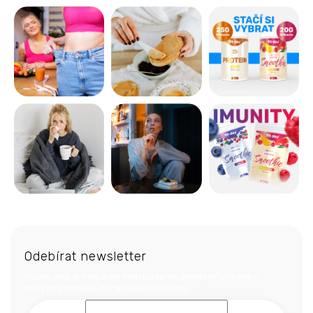
Z
á
Odebírat newsletter
p
a
Vložte svůj e-mail a my vám budeme zasílat informace o
nových produktech na našem e-shopu.
t
í