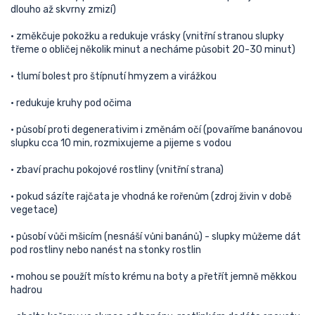
dlouho až skvrny zmizí)
• změkčuje pokožku a redukuje vrásky (vnitřní stranou slupky
třeme o obličej několik minut a necháme působit 20-30 minut)
• tlumí bolest pro štípnutí hmyzem a virážkou
• redukuje kruhy pod očima
• působí proti degenerativim i změnám očí (povaříme banánovou
slupku cca 10 min, rozmixujeme a pijeme s vodou
• zbaví prachu pokojové rostliny (vnitřní strana)
• pokud sázíte rajčata je vhodná ke rořenům (zdroj živin v době
vegetace)
• působí vůči mšicím (nesnáší vůni banánů) - slupky můžeme dát
pod rostliny nebo nanést na stonky rostlin
• mohou se použít místo krému na boty a přetřít jemně měkkou
hadrou