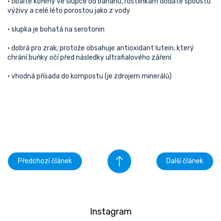
• obalte kořeny ve slupce od banánu, rostlinkám dodáte spoustu
výživy a celé léto porostou jako z vody
• slupka je bohatá na serotonin
• dobrá pro zrak, protože obsahuje antioxidant lutein, který
chrání buňky očí před následky ultrafialového záření
• vhodná přísada do kompostu (je zdrojem minerálů)
Předchozí článek
Další článek
Instagram