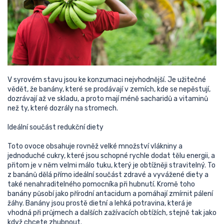
V syrovém stavu jsou ke konzumaci nejvhodnější. Je užitečné
vědět, že banány, které se prodávají v zemích, kde se nepěstují,
dozrávají až ve skladu, a proto mají méně sacharidů a vitaminů
než ty, které dozrály na stromech.
Ideální součást redukční diety
Toto ovoce obsahuje rovněž velké množství vlákniny a
jednoduché cukry, které jsou schopné rychle dodat tělu energii, a
přitom je v něm velmi málo tuku, který je obtížněji stravitelný. To
z banánů dělá přímo ideální součást zdravé a vyvážené diety a
také nenahraditelného pomocníka při hubnutí. Kromě toho
banány působí jako přírodní antacidum a pomáhají zmírnit pálení
žáhy. Banány jsou prostě dietní a lehká potravina, která je
vhodná při průjmech a dalších zažívacích obtížích, stejně tak jako
když chcete zhubnout.