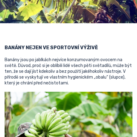
BANÁNY NEJEN VE SPORTOVNÍ VÝŽIVĚ
Banány jsou po jablkách nejvíce konzumovaným ovocem na
světě. Důvod, proč si je oblíbili lidé všech pěti světadílů, může být
ten, že se dají jíst kdekoliv a bez použití jakéhokoliv nástroje. V
přírodě se vyskytují ve vlastním hygienickém „obalu“ (slupce),
který je chrání před nečistotami.